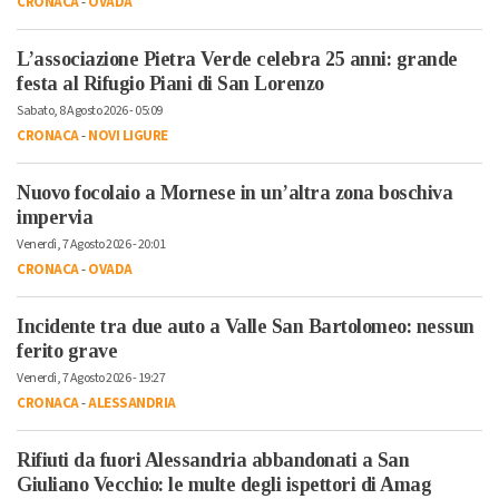
CRONACA
-
OVADA
L’associazione Pietra Verde celebra 25 anni: grande
festa al Rifugio Piani di San Lorenzo
Sabato, 8 Agosto 2026 - 05:09
CRONACA
-
NOVI LIGURE
Nuovo focolaio a Mornese in un’altra zona boschiva
impervia
Venerdì, 7 Agosto 2026 - 20:01
CRONACA
-
OVADA
Incidente tra due auto a Valle San Bartolomeo: nessun
ferito grave
Venerdì, 7 Agosto 2026 - 19:27
CRONACA
-
ALESSANDRIA
Rifiuti da fuori Alessandria abbandonati a San
Giuliano Vecchio: le multe degli ispettori di Amag