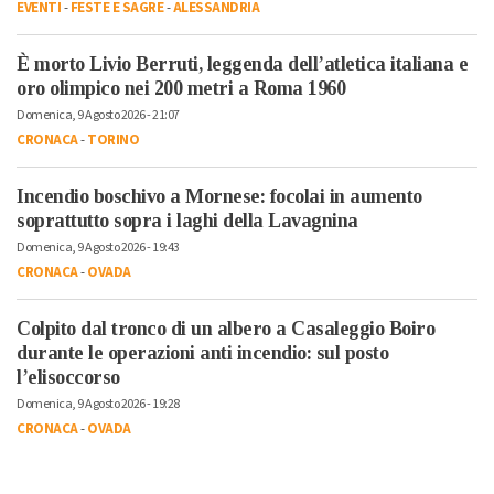
EVENTI
-
FESTE E SAGRE
-
ALESSANDRIA
È morto Livio Berruti, leggenda dell’atletica italiana e
oro olimpico nei 200 metri a Roma 1960
Domenica, 9 Agosto 2026 - 21:07
CRONACA
-
TORINO
Incendio boschivo a Mornese: focolai in aumento
soprattutto sopra i laghi della Lavagnina
Domenica, 9 Agosto 2026 - 19:43
CRONACA
-
OVADA
Colpito dal tronco di un albero a Casaleggio Boiro
durante le operazioni anti incendio: sul posto
l’elisoccorso
Domenica, 9 Agosto 2026 - 19:28
CRONACA
-
OVADA