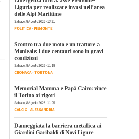
Emergenza idrica: asse Piemonte-
Liguria per realizzare invasi nell’area
delle Alpi Marittime
Sabato, 8 Agosto 2026 - 13:31
POLITICA
-
PIEMONTE
Scontro tra due moto e un trattore a
Monleale: i due centauri sono in gravi
condizioni
Sabato, 8 Agosto 2026 - 11:18
CRONACA
-
TORTONA
Memorial Mamma e Papà Cairo: vince
il Torino ai rigori
Sabato, 8 Agosto 2026 - 11:05
CALCIO
-
ALESSANDRIA
Danneggiata la barriera metallica ai
Giardini Garibaldi di Novi Ligure