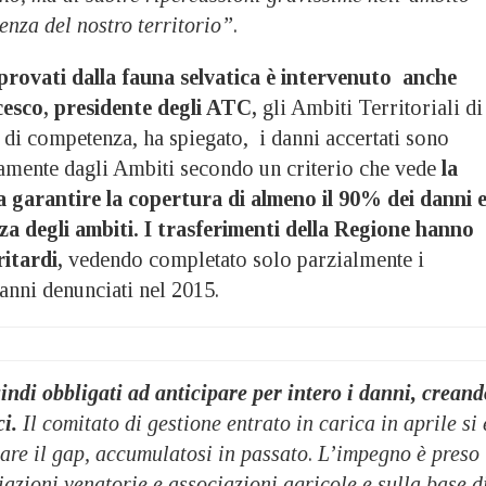
lenza del nostro territorio”
.
provati dalla fauna selvatica è intervenuto anche
esco, presidente degli ATC,
gli Ambiti Territoriali di
i di competenza, ha spiegato, i danni accertati sono
amente dagli Ambiti secondo un criterio che vede
la
 garantire la copertura di almeno il 90% dei danni 
a degli ambiti. I trasferimenti della Regione hanno
ritardi,
vedendo completato solo parzialmente i
danni denunciati nel 2015.
indi obbligati ad anticipare per intero i danni, creand
ci.
Il comitato di gestione entrato in carica in aprile si 
are il gap, accumulatosi in passato
.
L’impegno è preso
iazioni venatorie e associazioni agricole e sulla base d