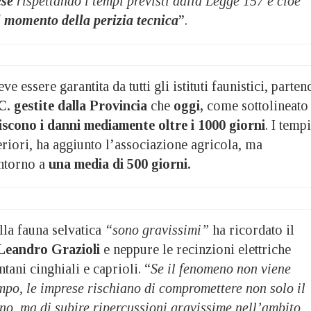
ese
rispettando i tempi previsti dalla Legge 157 e cioè
l momento della perizia tecnica
”.
e essere garantita da tutti gli istituti faunistici, parten
C. gestite dalla Provincia
che
oggi,
come sottolineato
iscono i danni mediamente oltre i 1000 giorni
. I tempi
riori, ha aggiunto l’associazione agricola, ma
ntorno a
una media di 500 giorni.
lla fauna selvatica
“sono gravissimi”
ha ricordato il
Leandro Grazioli
e neppure le recinzioni elettriche
tani cinghiali e caprioli. “
Se il fenomeno non viene
mpo, le imprese rischiano di compromettere non solo il
no, ma di subire ripercussioni gravissime nell’ambito