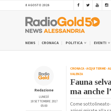
8 AGOSTO 2026
NEWS
CRONACA
POLITICA
EVENTI
CRONACA
-
ACQUI TERME
-
A
VALENZA
Fauna selvat
ma anche l
Redazione
LUNEDÌ
18 SETTEMBRE 2017
Come sottolineato da
05:00
azioni mirate alla s