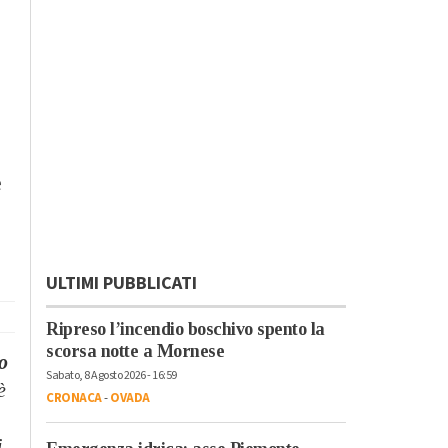
e
ULTIMI PUBBLICATI
Ripreso l’incendio boschivo spento la
scorsa notte a Mornese
o
Sabato, 8 Agosto 2026 - 16:59
è
CRONACA
-
OVADA
i