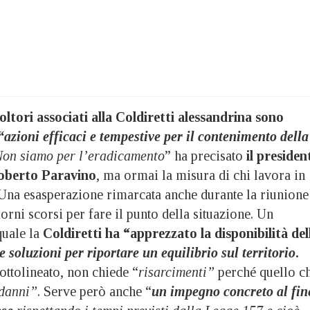
oltori associati alla Coldiretti alessandrina sono
“azioni efficaci e tempestive per il contenimento della
on siamo per l’eradicamento
” ha precisato
il presiden
Roberto Paravino
, ma ormai la misura di chi lavora in
na esasperazione rimarcata anche durante la riunione
iorni scorsi per fare il punto della situazione. Un
quale la
Coldiretti ha “apprezzato la disponibilità del
 soluzioni per riportare un equilibrio sul territorio
.
ottolineato, non chiede “
risarcimenti”
perché quello c
danni”
. Serve però anche “
un impegno concreto al fin