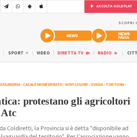
ASCOLTA GOLDPLAY
SCOPRI 
SPORT
VIDEO
DIRETTA TV
RADIO
CIT
LESSANDRIA
-
CASALE MONFERRATO
-
NOVI LIGURE
-
OVADA
-
TORTONA
-
ica: protestano gli agricoltori
’Atc
 Coldiretti, la Provincia si è detta "disponibile ad
alvaguardia del territorio". Per l'associazione vanno