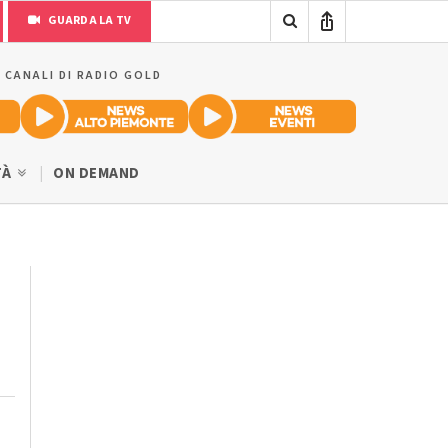
GUARDA LA TV
I CANALI DI RADIO GOLD
TÀ
ON DEMAND