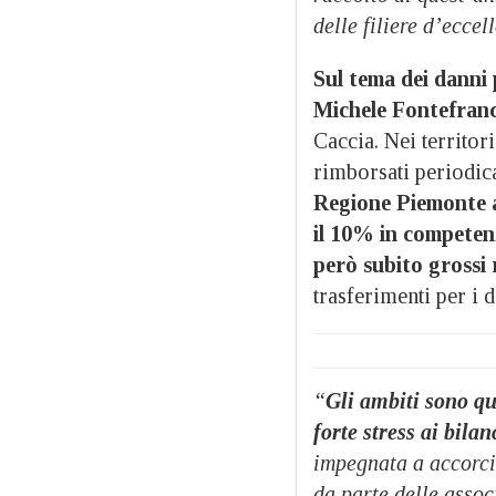
delle filiere d’eccel
Sul tema dei danni 
Michele Fontefranc
Caccia. Nei territor
rimborsati periodic
Regione Piemonte a
il 10% in competenz
però subito grossi 
trasferimenti per i 
“
Gli ambiti sono qu
forte stress ai bilan
impegnata a accorci
da parte delle assoc