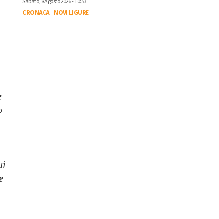
Sabato, 8 Agosto 2026 - 10:53
CRONACA
-
NOVI LIGURE
e
o
ui
e