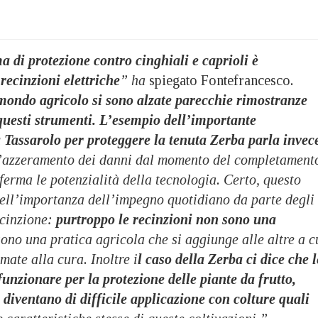
a di protezione contro cinghiali e caprioli è
recinzioni elettriche
” ha
spiegato Fontefrancesco
.
mondo agricolo si sono alzate parecchie rimostranze
 questi strumenti.
L’esempio dell’importante
a Tassarolo per proteggere la tenuta Zerba parla invec
l’azzeramento dei danni dal momento del completament
ferma le potenzialità della tecnologia. Certo, questo
dell’importanza dell’impegno quotidiano da parte degli
 cinzione:
purtroppo le recinzioni non sono una
sono una pratica agricola che si aggiunge alle altre a c
mate alla cura. Inoltre i
l caso della Zerba ci dice che l
unzionare per la protezione delle piante da frutto,
e diventano di difficile applicazione con colture quali