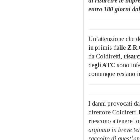
di risarcire le impr
entro 180 giorni da
Un’attenzione che dev
in primis dal
le Z.R.
da Coldiretti,
risarc
de
gli ATC
sono infe
comunque restano i
I danni provocati da
direttore Coldiretti
riescono a tenere lon
arginato in breve te
raccolto di quest’an