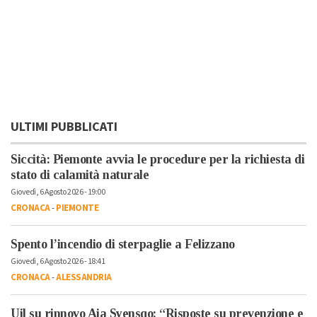
ULTIMI PUBBLICATI
Siccità: Piemonte avvia le procedure per la richiesta di
stato di calamità naturale
Giovedì, 6 Agosto 2026 - 19:00
CRONACA
-
PIEMONTE
Spento l’incendio di sterpaglie a Felizzano
Giovedì, 6 Agosto 2026 - 18:41
CRONACA
-
ALESSANDRIA
Uil su rinnovo Aia Syensqo: “Risposte su prevenzione e