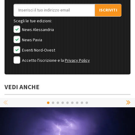
Indirizzo email
ISCRIVITI
Scegli le tue edizioni:
News Alessandria
News Pavia
Eventi Nord-Ovest
Accetto l'iscrizione e la
Privacy Policy
VEDI ANCHE