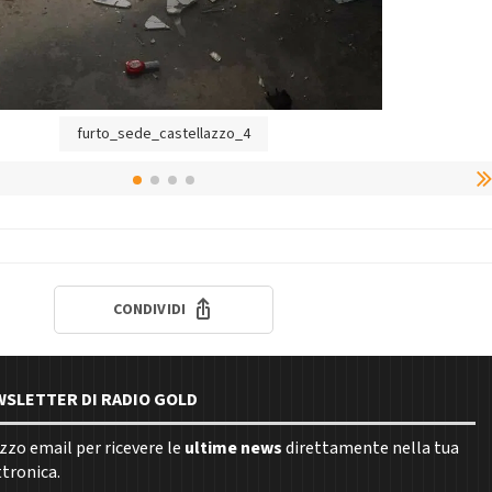
furto_sede_castellazzo_4
CONDIVIDI
EWSLETTER DI RADIO GOLD
rizzo email per ricevere le
ultime news
direttamente nella tua
ttronica.