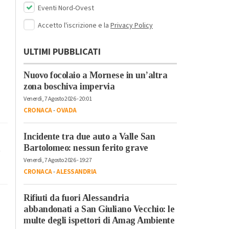
Eventi Nord-Ovest
Accetto l'iscrizione e la
Privacy Policy
ULTIMI PUBBLICATI
Nuovo focolaio a Mornese in un’altra
zona boschiva impervia
Venerdì, 7 Agosto 2026 - 20:01
CRONACA
-
OVADA
Incidente tra due auto a Valle San
Bartolomeo: nessun ferito grave
a
Venerdì, 7 Agosto 2026 - 19:27
CRONACA
-
ALESSANDRIA
Rifiuti da fuori Alessandria
abbandonati a San Giuliano Vecchio: le
multe degli ispettori di Amag Ambiente