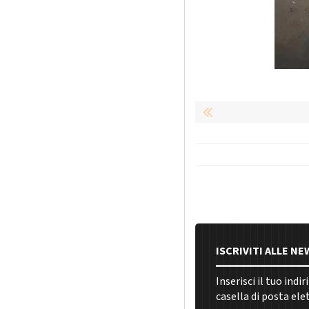
ISCRIVITI ALLE N
Inserisci il tuo indi
casella di posta ele