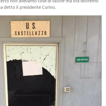
i certo non avevamo cose di valore ma ora dovremo
a detto il presidente Curino.