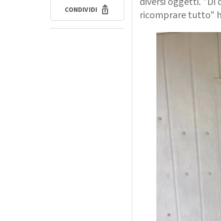
diversi oggetti. "D
CONDIVIDI
ricomprare tutto" h