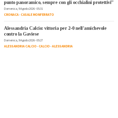
punto panoramico, sempre con gli occhialini protettivi”
Domenica, 9 Agosto 2026 - 05:31
CRONACA
-
CASALE MONFERRATO
Alessandria Calcio: vittoria per 2-0 nell’amichevole
contro la Gaviese
Domenica, 9 Agosto 2026 - 05:27
ALESSANDRIA CALCIO
-
CALCIO
-
ALESSANDRIA