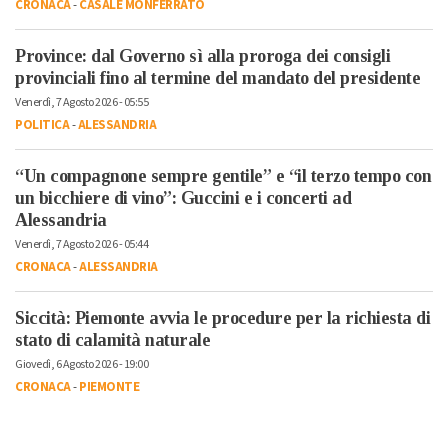
CRONACA
-
CASALE MONFERRATO
Province: dal Governo sì alla proroga dei consigli
provinciali fino al termine del mandato del presidente
Venerdì, 7 Agosto 2026 - 05:55
POLITICA
-
ALESSANDRIA
“Un compagnone sempre gentile” e “il terzo tempo con
un bicchiere di vino”: Guccini e i concerti ad
Alessandria
Venerdì, 7 Agosto 2026 - 05:44
CRONACA
-
ALESSANDRIA
Siccità: Piemonte avvia le procedure per la richiesta di
stato di calamità naturale
Giovedì, 6 Agosto 2026 - 19:00
CRONACA
-
PIEMONTE