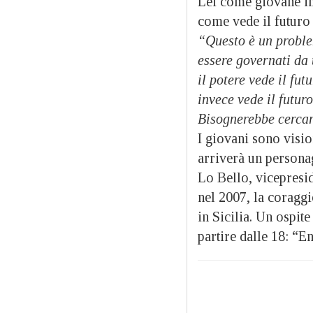
Lei come giovane im
come vede il futuro
“Questo è un problem
essere governati da
il potere vede il fut
invece vede il futur
Bisognerebbe cercare
I giovani sono visi
arriverà un persona
Lo Bello, vicepresid
nel 2007, la coragg
in Sicilia. Un ospit
partire dalle 18: “E