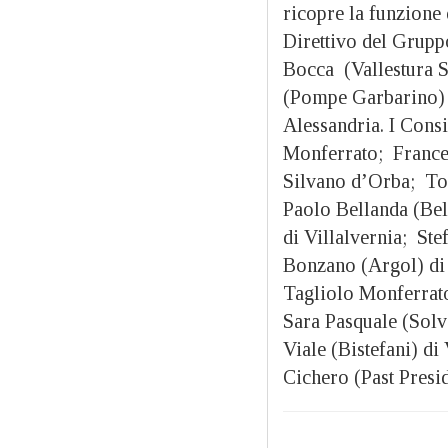
ricopre la funzione
Direttivo del Grupp
Bocca (Vallestura S
(Pompe Garbarino) d
Alessandria. I Cons
Monferrato; Frances
Silvano d’Orba; To
Paolo Bellanda (Bel
di Villalvernia; St
Bonzano (Argol) di
Tagliolo Monferrato
Sara Pasquale (Solv
Viale (Bistefani) d
Cichero (Past Presid