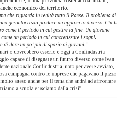
prenditore, in una provincia costellata da anziani,
 anche economico del territorio.
a che riguarda in realtà tutto il Paese. Il problema di
 una gerontocrazia produce un approccio diverso. Chi h
uro come il periodo in cui gestire la fine. Un giovane
o come un periodo in cui concretizzare i sogni.
 di dare un po’ più di spazio ai giovani.”
onari o dovrebbero esserlo e oggi a Confindustria
ggio capace di disegnare un futuro diverso come Ivan
ente nazionale Confindustria, noto per avere avviato,
iosa campagna contro le imprese che pagavano il pizzo
e molto atteso anche per il tema che andrà ad affrontare
ntriamo a scuola e usciamo dalla crisi”.