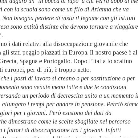
ndi auguro un ‘in bocca al lupo’ a chi verrà dopo di me
i con la scuola sono come un filo di Arianna che va
i. Non bisogna perdere di vista il legame con gli istituti
esa sono entità distinte che devono tornare a viaggiare
”.
o i dati relativi alla disoccupazione giovanile che
a gli stati peggio piazzati in Europa. Il nostro paese è al
Grecia, Spagna e Portogallo. Dopo l’Italia lo scalino
ati europei, per di più, è troppo netto.
che i posti di lavoro si creano o per sostituzione o per
momento sono venute meno tutte e due le condizioni
versando un periodo di decrescita unito a un momento i
 allungato i tempi per andare in pensione. Perciò siam
ggiori per i giovani. Però esistono dei dati da
che dimostrano come le scelte sbagliate nel percorso
 i fattori di disoccupazione tra i giovani. Infatti