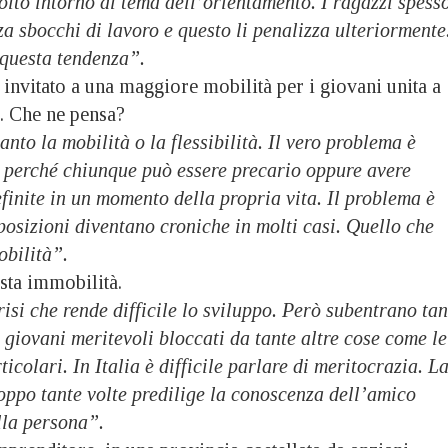
lto intorno al tema dell’orientamento. I ragazzi spess
a sbocchi di lavoro e questo li penalizza ulteriormente
questa tendenza”.
 invitato a una maggiore mobilità per i giovani unita a
à. Che ne pensa?
nto la mobilità o la flessibilità. Il vero problema è
e perché chiunque può essere precario oppure avere
finite in un momento della propria vita. Il problema è
 posizioni diventano croniche in molti casi. Quello che
obilità”.
sta immobilità.
risi che rende difficile lo sviluppo. Però subentrano tan
o giovani meritevoli bloccati da tante altre cose come le
ticolari. In Italia è difficile parlare di meritocrazia. L
oppo tante volte predilige la conoscenza dell’amico
lla persona”.