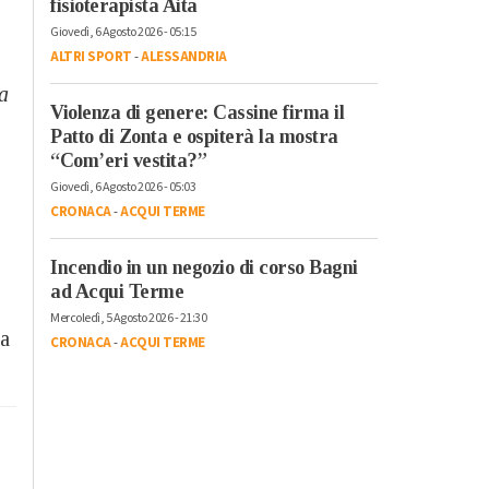
fisioterapista Aita
Giovedì, 6 Agosto 2026 - 05:15
ALTRI SPORT
-
ALESSANDRIA
a
Violenza di genere: Cassine firma il
Patto di Zonta e ospiterà la mostra
“Com’eri vestita?”
Giovedì, 6 Agosto 2026 - 05:03
CRONACA
-
ACQUI TERME
Incendio in un negozio di corso Bagni
ad Acqui Terme
Mercoledì, 5 Agosto 2026 - 21:30
 a
CRONACA
-
ACQUI TERME