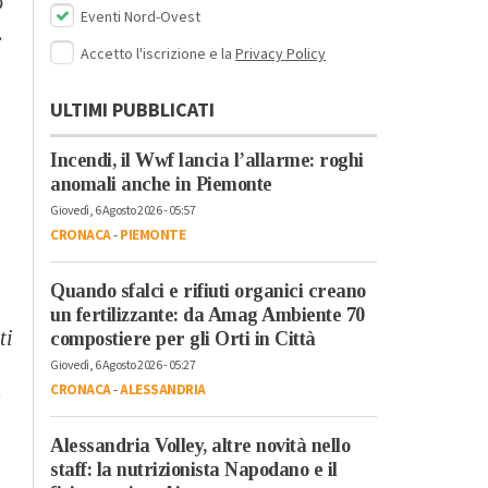
o
Eventi Nord-Ovest
.
Accetto l'iscrizione e la
Privacy Policy
ULTIMI PUBBLICATI
Incendi, il Wwf lancia l’allarme: roghi
anomali anche in Piemonte
Giovedì, 6 Agosto 2026 - 05:57
CRONACA
-
PIEMONTE
Quando sfalci e rifiuti organici creano
un fertilizzante: da Amag Ambiente 70
ti
compostiere per gli Orti in Città
Giovedì, 6 Agosto 2026 - 05:27
CRONACA
-
ALESSANDRIA
a
Alessandria Volley, altre novità nello
staff: la nutrizionista Napodano e il