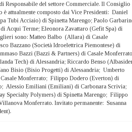
 di Responsabile del settore Commerciale. Il Consiglio
o è attualmente composto dai Vice Presidenti: Daniel
pa Tubi Acciaio) di Spinetta Marengo; Paolo Garbari
i Acqui Terme; Eleonora Zavattaro (Gefit Spa) di
iglieri sono: Matteo Balbo (Allara) di Casale
co Bazzano (Società Idroelettrica Piemontese) di
mmaso Bazzi (Bazzi & Partners) di Casale Monferrat
landa Tech) di Alessandria; Riccardo Benso (Albaside
efano Bisio (Bisio Progetti) di Alessandria; Umberto
 Casale Monferrato; Filippo Dodero (Everton) di
; Alessio Emiliani (Emiliani) di Carbonara Scrivia;
ay Specialty Polymers) di Spinetta Marengo; Filippo
i Villanova Monferrato. Invitato permanente: Susanna
ent).