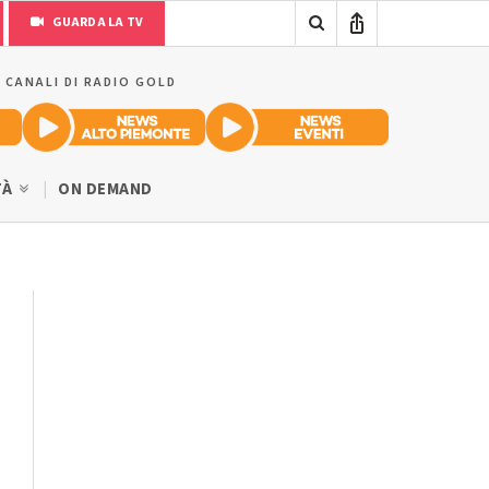
GUARDA LA TV
I CANALI DI RADIO GOLD
TÀ
ON DEMAND