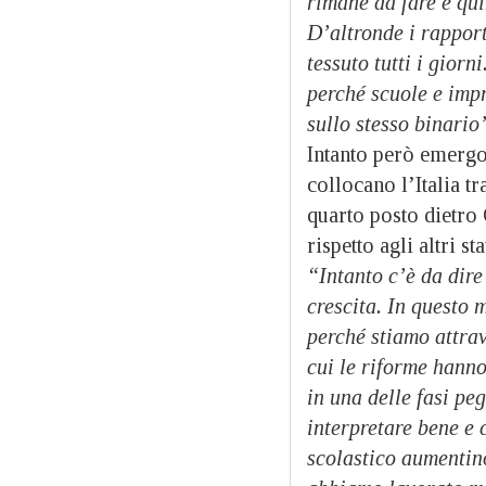
rimane da fare e qui
D’altronde i rapport
tessuto tutti i giorn
perché scuole e impr
sullo stesso binario
Intanto però emergon
collocano l’Italia tr
quarto posto dietro 
rispetto agli altri st
“Intanto c’è da dire 
crescita. In questo 
perché stiamo attra
cui le riforme hanno
in una delle fasi pe
interpretare bene e 
scolastico aumentino