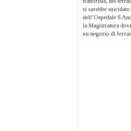
trattorista, nel ter
si sarebbe suicidato 
dell’Ospedale S.Andr
la Magistratura dovr
un negozio di ferra