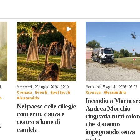
1
Mercoledì, 29 Luglio 2026 - 12:10
Mercoledì, 5 Agosto 2026 - 08:03
Cronaca
-
Eventi
-
Spettacoli
-
Cronaca
-
Alessandria
e
-
Alessandria
Incendio a Mornese
Nel paese delle ciliegie
Andrea Morchio
concerto, danza e
ringrazia tutti color
teatro a lume di
che si stanno
i
candela
impegnando senza
sosta