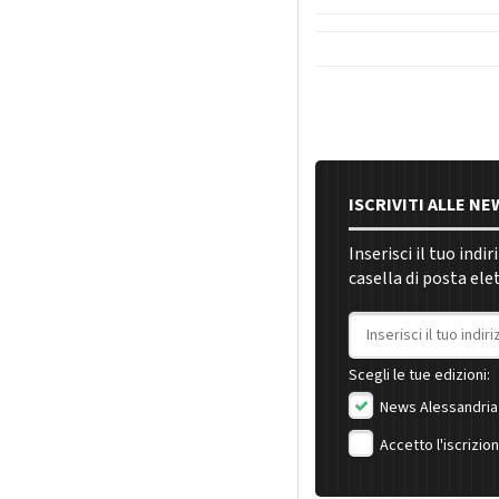
ISCRIVITI ALLE N
Inserisci il tuo indi
casella di posta ele
Indirizzo email
Scegli le tue edizioni:
News Alessandria
Accetto l'iscrizio