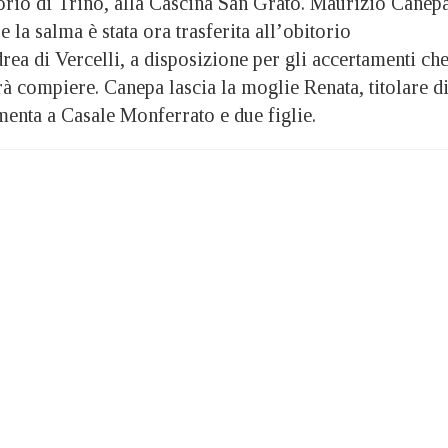
ritorio di Trino, alla Cascina San Grato. Maurizio Canep
e la salma è stata ora trasferita all’obitorio
ea di Vercelli, a disposizione per gli accertamenti ch
à compiere. Canepa lascia la moglie Renata, titolare d
menta a Casale Monferrato e due figlie.