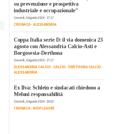
su prevenzione e prospettiva
procedere insieme”
autorizzazione
industriale e occupazionale”
Giovedì, 6 Agosto 2026 - 17:17
CRONACA
-
ALESSANDRIA
Coppa Italia serie D: il via domenica 23
agosto con Alessandria Calcio-Asti e
Borgosesia-Derthona
Giovedì, 6 Agosto 2026 - 17:17
ALESSANDRIA CALCIO
-
CALCIO
-
DERTHONA CALCIO
-
ALESSANDRIA
Ex Ilva: Schlein e sindacati chiedono a
Meloni responsabilità
Giovedì, 6 Agosto 2026 - 16:02
CRONACA
-
NOVI LIGURE