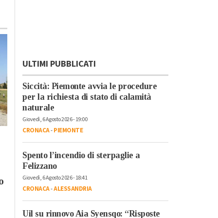
ULTIMI PUBBLICATI
Siccità: Piemonte avvia le procedure
per la richiesta di stato di calamità
naturale
Giovedì, 6 Agosto 2026 - 19:00
CRONACA
-
PIEMONTE
Martedì, 4 Agosto 2026 - 05:15
Lunedì, 27 Luglio 2026 - 00:01
Politica
-
Alessandria
Cronaca
-
Alessandria
Spento l’incendio di sterpaglie a
:
Rinnovo
Area pedonale
Felizzano
Autorizzazione
Alessandria,
Giovedì, 6 Agosto 2026 - 18:41
o
Ambientale Syensqo,
riattivata la
CRONACA
-
ALESSANDRIA
Pd: “Tutela della
telecamera davanti
salute, ambiente e
alle Poste: non si può
Uil su rinnovo Aia Syensqo: “Risposte
lavoro devono
passare senza