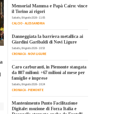
Memorial Mamma e Papà Cairo: vince
il Torino ai rigori
Sabato, 8 Agosto 2026 - 11:05
CALCIO
-
ALESSANDRIA
Sabato, 1 Agosto 2026 - 10:07
Cronaca
-
Novi Ligure
Danneggiata la barriera metallica ai
Lega a Novi:
Giardini Garibaldi di Novi Ligure
“Assurdo lo
Sabato, 8 Agosto 2026 - 10:53
Sabato, 8 Agosto 2026 - 10:53
spettacolo
CRONACA
-
NOVI LIGURE
Cronaca
-
Novi Ligure
pirotecnico tra siccit
ra
Danneggiata la
e rischio incendi,
Caro carburanti, in Piemonte stangata
barriera metallica ai
l’Amministrazione ci
da 807 milioni: +67 milioni al mese per
l
Giardini Garibaldi di
famiglie e imprese
ripensi”
Novi Ligure
Sabato, 8 Agosto 2026 - 10:24
CRONACA
-
PIEMONTE
Mantenimento Punto Facilitazione
Digitale: mozione di Forza Italia e