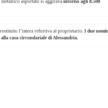
 metallico asportato si aggirava
intorno agli 8.500
estituito l’intera refurtiva al proprietario.
I due uomin
 alla casa circondariale di Alessandria.