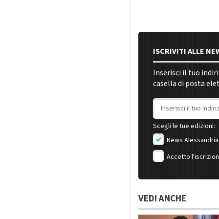
ISCRIVITI ALLE N
Inserisci il tuo indi
casella di posta ele
Indirizzo email
Scegli le tue edizioni:
News Alessandria
Accetto l'iscrizio
VEDI ANCHE