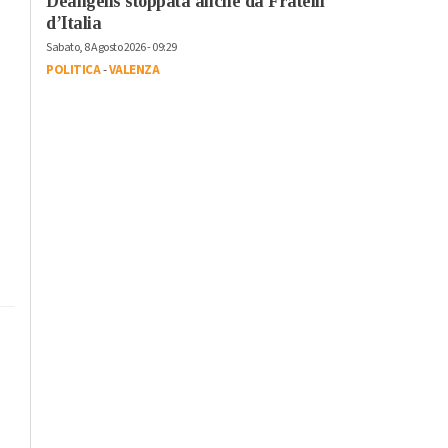
Deangelis stoppata anche da Fratelli
d’Italia
Sabato, 8 Agosto 2026 - 09:29
POLITICA
-
VALENZA