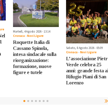
ure
Martedì, 4 Agosto 2026 - 13:14
Nel
Cronaca
-
Novi Ligure
1
Roquette Italia di
Cassano Spinola,
Sabato, 8 Agosto 2026 - 05:09
Cronaca
-
Novi Ligure
à
intesa sindacale sulla
L’associazione Piet
riorganizzazione:
Verde celebra 25
formazione, nuove
anni: grande festa a
figure e tutele
Rifugio Piani di San
Lorenzo