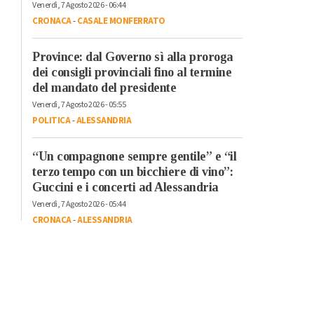
Venerdì, 7 Agosto 2026 - 06:44
CRONACA
-
CASALE MONFERRATO
Province: dal Governo sì alla proroga
dei consigli provinciali fino al termine
del mandato del presidente
Venerdì, 7 Agosto 2026 - 05:55
POLITICA
-
ALESSANDRIA
“Un compagnone sempre gentile” e “il
terzo tempo con un bicchiere di vino”:
Guccini e i concerti ad Alessandria
Venerdì, 7 Agosto 2026 - 05:44
CRONACA
-
ALESSANDRIA