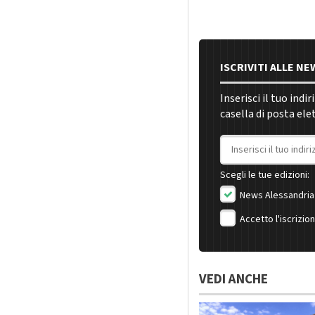
ISCRIVITI ALLE N
Inserisci il tuo indi
casella di posta ele
Indirizzo email
Scegli le tue edizioni:
News Alessandria
Accetto l'iscrizio
VEDI ANCHE