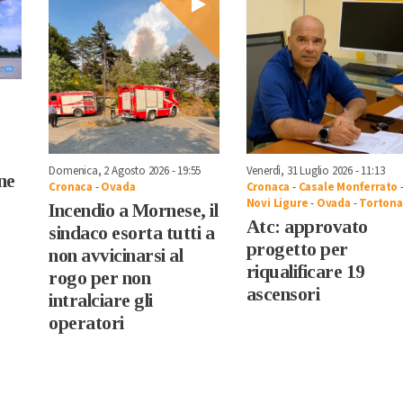
Domenica, 2 Agosto 2026 - 19:55
Venerdì, 31 Luglio 2026 - 11:13
ne
Cronaca
-
Ovada
Cronaca
-
Casale Monferrato
Novi Ligure
-
Ovada
-
Tortona
Incendio a Mornese, il
Atc: approvato
sindaco esorta tutti a
progetto per
non avvicinarsi al
riqualificare 19
rogo per non
ascensori
intralciare gli
operatori