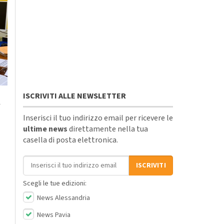
ISCRIVITI ALLE NEWSLETTER
Martedì, 4 Agosto 2026 - 05:14
Martedì, 4 Agosto 2026 - 20:05
-
Eventi
-
Incontri
-
Ovada
Cronaca
-
Ovada
L’Altro Monferrato
Incendio a Mornese:
Inserisci il tuo indirizzo email per ricevere le
ultime news
direttamente nella tua
2026 viaggia tra
evacuazione
casella di posta elettronica.
teatro, natura e
preventiva per
borghi: tutti i 17
l’intervento dei
Indirizzo email
ISCRIVITI
appuntamenti
canadair, in azione
fino a sera
Scegli le tue edizioni:
News Alessandria
News Pavia