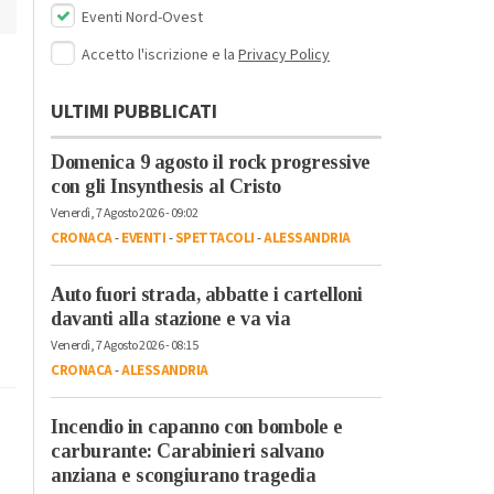
Eventi Nord-Ovest
Accetto l'iscrizione e la
Privacy Policy
ULTIMI PUBBLICATI
Domenica 9 agosto il rock progressive
con gli Insynthesis al Cristo
Venerdì, 7 Agosto 2026 - 09:02
CRONACA
-
EVENTI
-
SPETTACOLI
-
ALESSANDRIA
Auto fuori strada, abbatte i cartelloni
davanti alla stazione e va via
Venerdì, 7 Agosto 2026 - 08:15
CRONACA
-
ALESSANDRIA
Incendio in capanno con bombole e
carburante: Carabinieri salvano
anziana e scongiurano tragedia