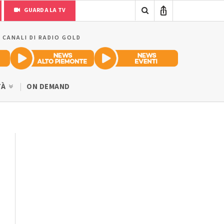
GUARDA LA TV
I CANALI DI RADIO GOLD
TÀ
ON DEMAND