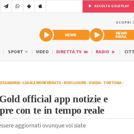
ASCOLTA GOLDPLAY
SCOPRI 
SPORT
VIDEO
DIRETTA TV
RADIO
CIT
LESSANDRIA
-
CASALE MONFERRATO
-
NOVI LIGURE
-
OVADA
-
TORTONA
-
old official app notizie e
re con te in tempo reale
essere aggiornati ovunque voi siate