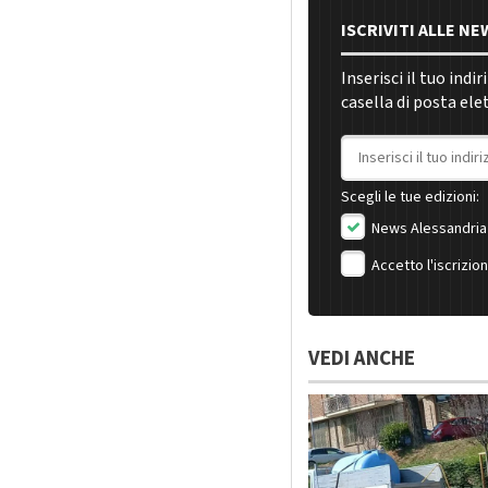
ISCRIVITI ALLE N
Inserisci il tuo indi
casella di posta ele
Indirizzo email
Scegli le tue edizioni:
News Alessandria
Accetto l'iscrizio
VEDI ANCHE