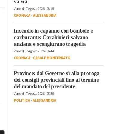
va via
Venerdì, 7 Agosto 2026 - 08:15
CRONACA
-
ALESSANDRIA
Incendio in capanno con bombole e
carburante: Carabinieri salvano
anziana e scongiurano tragedia
Venerdì, 7 Agosto 2026 - 06:44
CRONACA
-
CASALE MONFERRATO
Province: dal Governo sì alla proroga
dei consigli provinciali fino al termine
del mandato del presidente
Venerdì, 7 Agosto 2026 - 05:55
POLITICA
-
ALESSANDRIA