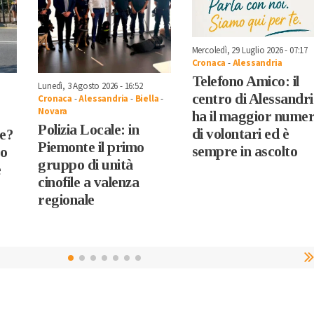
Mercoledì, 29 Luglio 2026 - 07:17
Cronaca
-
Alessandria
Telefono Amico: il
Lunedì, 3 Agosto 2026 - 16:52
centro di Alessandr
Cronaca
-
Alessandria
-
Biella
-
Novara
ha il maggior nume
Polizia Locale: in
di volontari ed è
e?
Piemonte il primo
sempre in ascolto
ro
gruppo di unità
e
cinofile a valenza
regionale