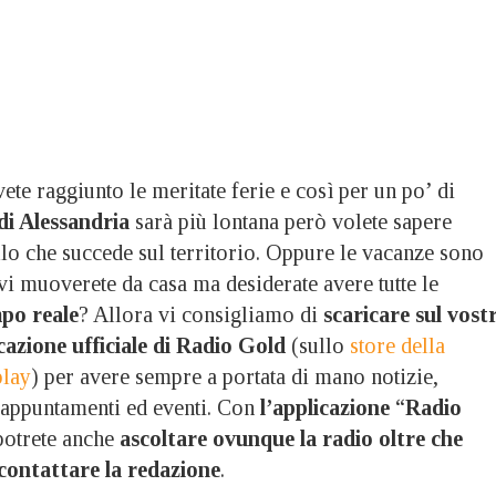
ete raggiunto le meritate ferie e così per un po’ di
di Alessandria
sarà più lontana però volete sapere
lo che succede sul territorio. Oppure le vacanze sono
vi muoverete da casa ma desiderate avere tutte le
mpo reale
? Allora vi consigliamo di
scaricare sul vost
azione ufficiale di Radio Gold
(sullo
store della
play
) per avere sempre a portata di mano notizie,
 appuntamenti ed eventi. Con
l’applicazione
“
Radio
otrete anche
ascoltare ovunque la radio oltre che
e contattare la redazione
.