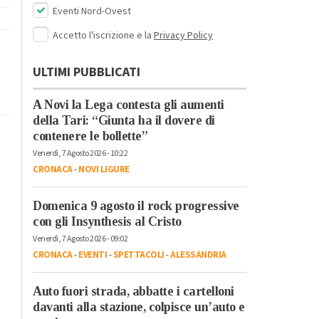
Eventi Nord-Ovest
Accetto l'iscrizione e la
Privacy Policy
ULTIMI PUBBLICATI
A Novi la Lega contesta gli aumenti
della Tari: “Giunta ha il dovere di
contenere le bollette”
Venerdì, 7 Agosto 2026 - 10:22
CRONACA
-
NOVI LIGURE
Domenica 9 agosto il rock progressive
con gli Insynthesis al Cristo
Venerdì, 7 Agosto 2026 - 09:02
CRONACA
-
EVENTI
-
SPETTACOLI
-
ALESSANDRIA
Auto fuori strada, abbatte i cartelloni
davanti alla stazione, colpisce un’auto e