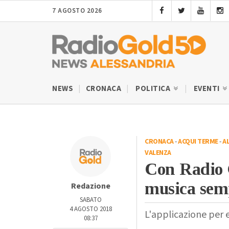
7 AGOSTO 2026
NEWS
CRONACA
POLITICA
EVENTI
CRONACA
-
ACQUI TERME
-
A
VALENZA
Con Radio G
musica semp
Redazione
SABATO
4 AGOSTO 2018
L'applicazione per 
08:37