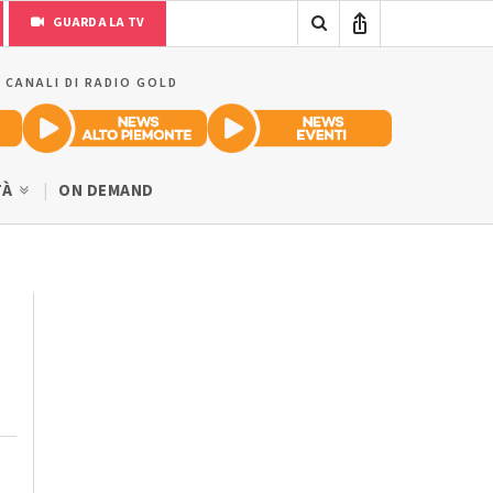
GUARDA LA TV
I CANALI DI RADIO GOLD
TÀ
ON DEMAND