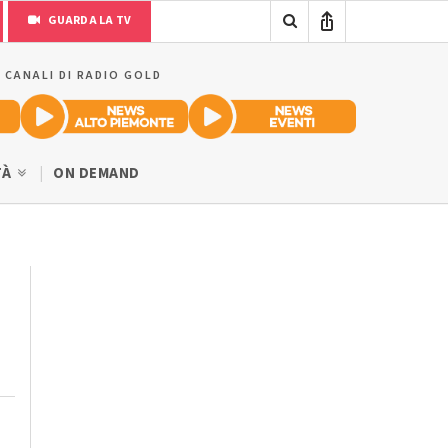
GUARDA LA TV
I CANALI DI RADIO GOLD
TÀ
ON DEMAND