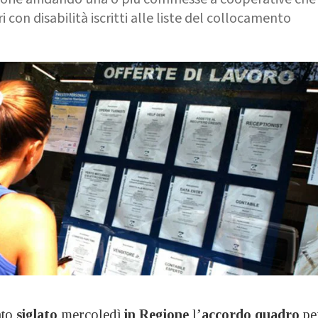
con disabilità iscritti alle liste del collocamento
ato
siglato
mercoledì
in Regione
l’
accordo quadro
pe