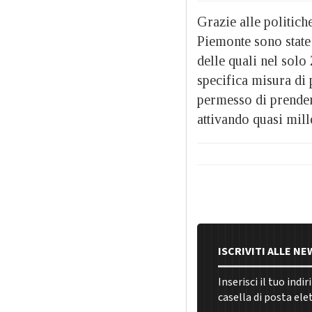
Grazie alle politich
Piemonte sono state 
delle quali nel solo
specifica misura di p
permesso di prendere
attivando quasi mille
ISCRIVITI ALLE N
Inserisci il tuo indi
casella di posta ele