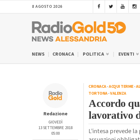
8 AGOSTO 2026
NEWS
CRONACA
POLITICA
EVENTI
CRONACA
-
ACQUI TERME
-
A
TORTONA
-
VALENZA
Accordo qua
lavorativo 
Redazione
GIOVEDÌ
13 SETTEMBRE 2018
L’intesa prevede la 
05:00
assunzioni obbliga