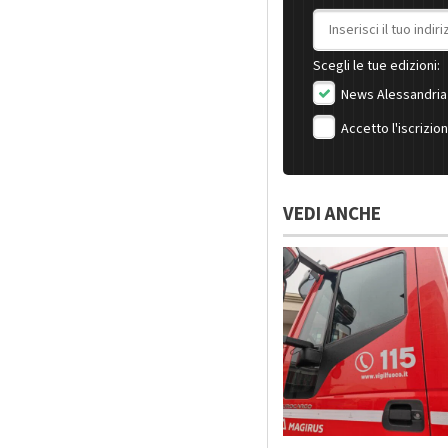
Indirizzo email
Scegli le tue edizioni:
News Alessandria
Accetto l'iscrizio
VEDI ANCHE