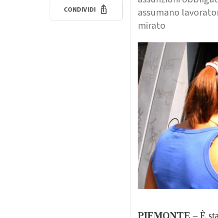
CONDIVIDI
assumano lavoratori 
mirato
PIEMONTE –
È st