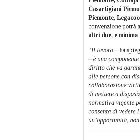
Piemonte, Confapi
Casartigiani Piem
Piemonte, Legacoo
convenzione potrà 
altri due, e minima
“
Il lavoro
– ha spie
–
è una componente e
diritto che va garant
alle persone con dis
collaborazione virtu
di mettere a disposiz
normativa vigente pe
consenta di vedere l
un’opportunità, non