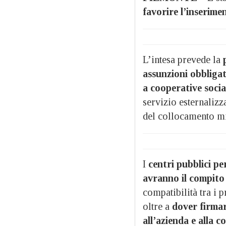
favorire l’inserime
L’intesa prevede la
assunzioni obbliga
a cooperative socia
servizio esternalizza
del collocamento mi
I
centri pubblici pe
avranno il compito 
compatibilità tra i p
oltre a
dover firmar
all’azienda e alla c