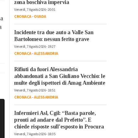
zona boschiva impervia
Venerdì, 7 Agosto 2026 - 20:01
CRONACA
-
OVADA
la
a
Incidente tra due auto a Valle San
Bartolomeo: nessun ferito grave
Venerdì, 7 Agosto 2026 - 19:27
CRONACA
-
ALESSANDRIA
Rifiuti da fuori Alessandria
abbandonati a San Giuliano Vecchio: le
multe degli ispettori di Amag Ambiente
Venerdì, 7 Agosto 2026 - 18:51
CRONACA
-
ALESSANDRIA
Infermieri Asl, Cgil: “Basta parole,
pronti ad andare dal Prefetto”. E
chiede risposte sull’esposto in Procura
Venerdì, 7 Agosto 2026 - 18:35