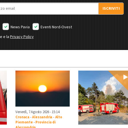
ISCRIVITI
News Pavia
Eventi Nord-Ovest
ne e la
Privacy Policy
Venerdì, 7 Agosto 2026 - 15:14
Cronaca
-
Alessandria
-
Alto
Piemonte
-
Provincia di
Alessandria