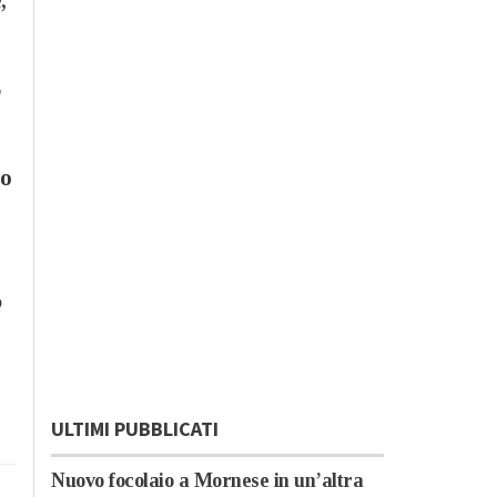
,
r
ro
o
ULTIMI PUBBLICATI
Nuovo focolaio a Mornese in un’altra