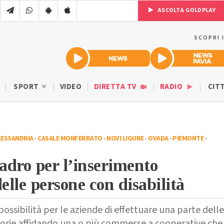
ASCOLTA GOLDPLAY
SCOPRI 
SPORT
VIDEO
DIRETTA TV
RADIO
CIT
LESSANDRIA
-
CASALE MONFERRATO
-
NOVI LIGURE
-
OVADA
-
PIEMONTE
-
dro per l’inserimento
delle persone con disabilità
possibilità per le aziende di effettuare una parte delle
torie affidando una o più commesse a cooperative che