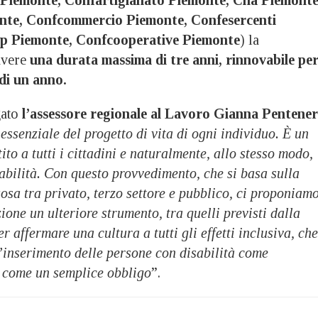
 Piemonte, Confartigianato Piemonte, Cna Piemonte
onte, Confcommercio Piemonte, Confesercenti
p Piemonte, Confcooperative Piemonte
) la
avere
una durata massima di tre anni, rinnovabile pe
 di un anno.
gato
l’assessore regionale al Lavoro Gianna Pentene
ssenziale del progetto di vita di ogni individuo. È un
ito a tutti i cittadini e naturalmente, allo stesso modo,
abilità. Con questo provvedimento, che si basa sulla
osa tra privato, terzo settore e pubblico, ci proponiam
ione un ulteriore strumento, tra quelli previsti dalla
r affermare una cultura a tutti gli effetti inclusiva, che
’inserimento delle persone con disabilità come
 come un semplice obbligo
”.