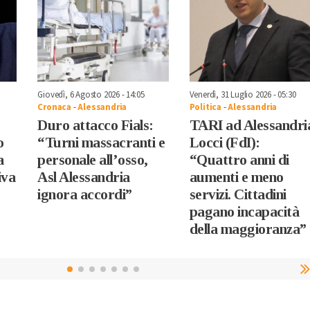
Giovedì, 6 Agosto 2026 - 14:05
Venerdì, 31 Luglio 2026 - 05:30
Cronaca
-
Alessandria
Politica
-
Alessandria
Duro attacco Fials:
TARI ad Alessandri
o
“Turni massacranti e
Locci (FdI):
a
personale all’osso,
“Quattro anni di
iva
Asl Alessandria
aumenti e meno
ignora accordi”
servizi. Cittadini
pagano incapacità
della maggioranza”