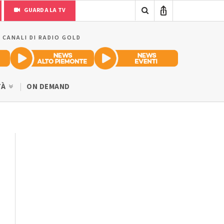
GUARDA LA TV
I CANALI DI RADIO GOLD
TÀ
ON DEMAND