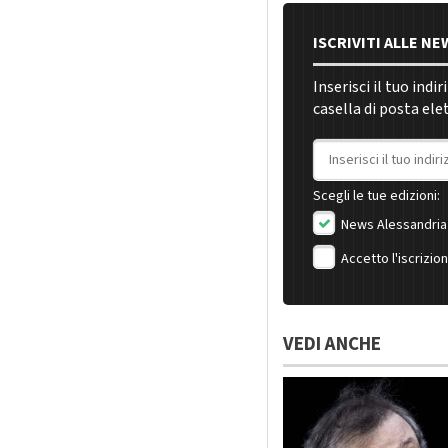
ISCRIVITI ALLE N
Inserisci il tuo indi
casella di posta ele
Indirizzo email
Scegli le tue edizioni:
News Alessandria
Accetto l'iscrizio
VEDI ANCHE