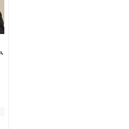
Giovedì, 30 Luglio 2026 - 13:21
Venerdì, 7 Agosto 2026 - 09:02
Cronaca
-
Alessandria
Cronaca
-
Eventi
-
Spettacoli
-
Alessandria
a,
Gamba e busto ormai
Domenica 9 agosto il
nel vuoto al quarto
rock progressive con
piano: poliziotti
gli Insynthesis al
evitano il suicidio di
Cristo
una donna