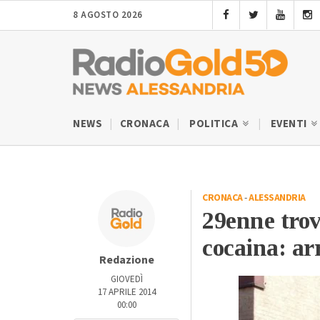
8 AGOSTO 2026
NEWS
CRONACA
POLITICA
EVENTI
CRONACA
-
ALESSANDRIA
29enne trov
cocaina: ar
Redazione
GIOVEDÌ
17 APRILE 2014
00:00