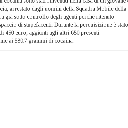
cocaina sono stati rinvenuti nella casa di un giovane 
cia, arrestato dagli uomini della Squadra Mobile della
 già sotto controllo degli agenti perché ritenuto
spaccio di stupefacenti. Durante la perquisizione è stat
di 450 euro, aggiunti agli altri 650 presenti
ieme ai 580.7 grammi di cocaina.