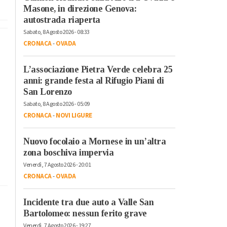
Masone, in direzione Genova:
autostrada riaperta
Sabato, 8 Agosto 2026 - 08:33
CRONACA
-
OVADA
L’associazione Pietra Verde celebra 25
anni: grande festa al Rifugio Piani di
San Lorenzo
Sabato, 8 Agosto 2026 - 05:09
CRONACA
-
NOVI LIGURE
Nuovo focolaio a Mornese in un’altra
zona boschiva impervia
Venerdì, 7 Agosto 2026 - 20:01
CRONACA
-
OVADA
Incidente tra due auto a Valle San
Bartolomeo: nessun ferito grave
Venerdì, 7 Agosto 2026 - 19:27