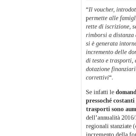
“
Il voucher, introdo
p
ermette alle famigl
rette di iscrizione, 
rimborsi a distanza 
si è generata intor
incremento delle dom
di testo e trasporti
dotazione finanziari
correttivi
“.
Se infatti le
domande 
pressoché costanti
trasporti sono aum
dell’annualità 2016/
regionali stanziate 
incremento della fo