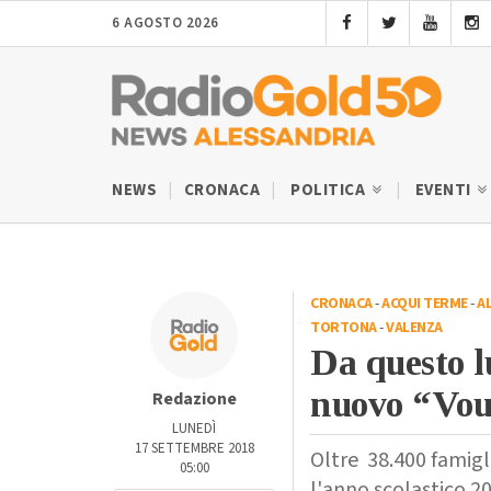
6 AGOSTO 2026
NEWS
CRONACA
POLITICA
EVENTI
CRONACA
-
ACQUI TERME
-
A
TORTONA
-
VALENZA
Da questo l
nuovo “Vou
Redazione
LUNEDÌ
17 SETTEMBRE 2018
Oltre 38.400 famigl
05:00
l'anno scolastico 2