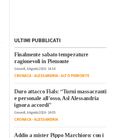
ULTIMI PUBBLICATI
Finalmente sabato temperature
ragionevoli in Piemonte
Giovedì, 6 Agosto 2026 - 14:18
CRONACA
-
ALESSANDRIA
-
ALTO PIEMONTE
Duro attacco Fials: “Turni massacranti
e personale all’osso, Asl Alessandria
ignora accordi”
Giovedì, 6 Agosto 2026 - 14:05
CRONACA
-
ALESSANDRIA
Addio a mister Pippo Marchioro: con i