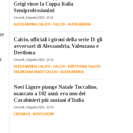
Grigi vinse la Coppa Italia
Semiprofessionisti
Giovedì, 6 Agosto 2026 - 13:53
ALESSANDRIA CALCIO
-
CALCIO
-
ALESSANDRIA
he
Calcio, ufficiali i gironi della serie D: gli
avversari di Alessandria, Valenzana e
Derthona
a
Giovedì, 6 Agosto 2026 - 13:10
ALESSANDRIA CALCIO
-
CALCIO
-
DERTHONA CALCIO
-
VALENZANA MADO CALCIO
-
ALESSANDRIA
Novi Ligure piange Natale Toccalino,
mancato a 102 anni: era uno dei
Carabinieri più anziani d’Italia
Giovedì, 6 Agosto 2026 - 12:39
CRONACA
-
NOVI LIGURE