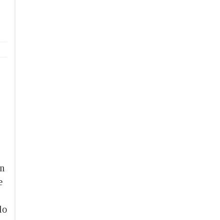
on
e
lo