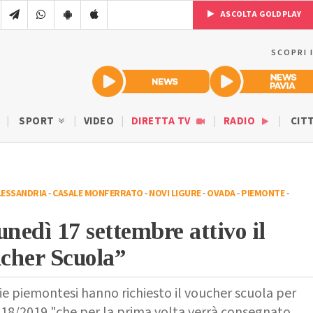
ASCOLTA GOLDPLAY
SCOPRI 
SPORT
VIDEO
DIRETTA TV
RADIO
CIT
LESSANDRIA
-
CASALE MONFERRATO
-
NOVI LIGURE
-
OVADA
-
PIEMONTE
-
unedì 17 settembre attivo il
cher Scuola”
ie piemontesi hanno richiesto il voucher scuola per
018/2019 "che per la prima volta verrà consegnato