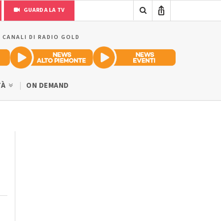
GUARDA LA TV
I CANALI DI RADIO GOLD
TÀ
ON DEMAND