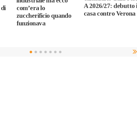
industriale ma ecco
A 2026/27: debutto 
 di
com’era lo
casa contro Verona
zuccherificio quando
funzionava