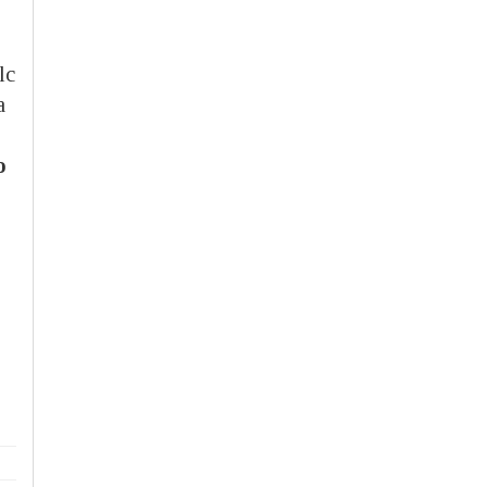
lc
a
o