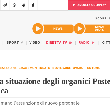
ASCOLTA GOLDPLAY
SCOPRI 
SPORT
VIDEO
DIRETTA TV
RADIO
CIT
LESSANDRIA
-
CASALE MONFERRATO
-
NOVI LIGURE
-
OVADA
-
TORTONA
-
a situazione degli organici Post
ca
clamano l'assunzione di nuovo personale