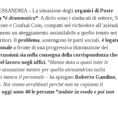
SSANDRIA – La situazione degli
organici di Poste
a “
è drammatica
“
. A dirlo sono i sindacati di settore, S
Poste e Confsal Com, compatti nel richiedere all’aziend
meno un atteggiamento assimilabile a quello tenuto nei
ritori. Il
problema
, sostengono le parti sociali,
è legat
sonale
a fronte di una progressiva diminuzione dei
rcussioni sia nella consegna della corrispondenza che
l lavoro negli uffici
. “
Hanno dato a quasi tutte le
e assunzioni mentre per quella alessandrina nulla
i manca il personale –
ha spiegato
Roberto Gandino
,
e
. Noi siamo arrabbiati perché non ne capiamo il
a oggi sono 40 le persone “
andate in esodo e poi non