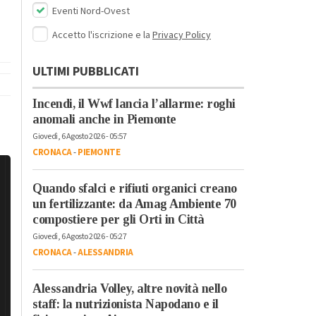
Eventi Nord-Ovest
Accetto l'iscrizione e la
Privacy Policy
ULTIMI PUBBLICATI
Incendi, il Wwf lancia l’allarme: roghi
anomali anche in Piemonte
Giovedì, 6 Agosto 2026 - 05:57
CRONACA
-
PIEMONTE
Quando sfalci e rifiuti organici creano
un fertilizzante: da Amag Ambiente 70
compostiere per gli Orti in Città
Giovedì, 6 Agosto 2026 - 05:27
CRONACA
-
ALESSANDRIA
Alessandria Volley, altre novità nello
staff: la nutrizionista Napodano e il