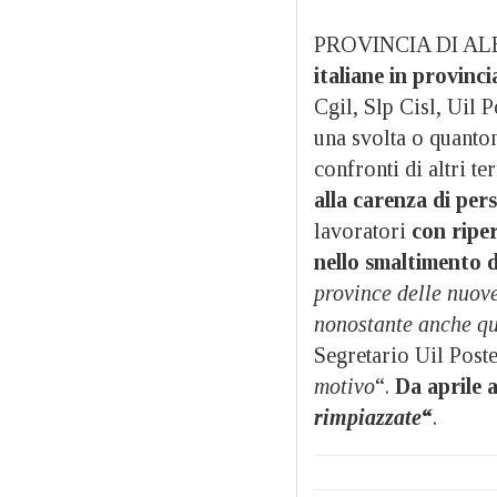
PROVINCIA DI ALE
italiane in provinci
Cgil, Slp Cisl, Uil 
una svolta o quanto
confronti di altri ter
alla carenza di per
lavoratori
con ripe
nello smaltimento de
province delle nuov
nonostante anche qu
Segretario Uil Post
motivo
“.
Da aprile 
rimpiazzate
“
.