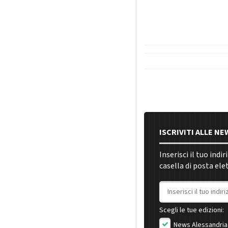
ISCRIVITI ALLE N
Inserisci il tuo indi
casella di posta ele
Indirizzo email
Scegli le tue edizioni:
News Alessandria