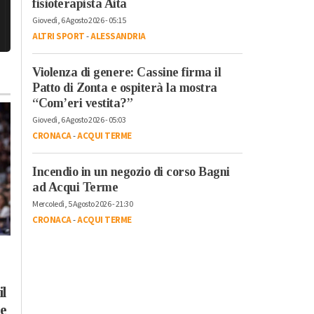
fisioterapista Aita
Giovedì, 6 Agosto 2026 - 05:15
ALTRI SPORT
-
ALESSANDRIA
Violenza di genere: Cassine firma il
Patto di Zonta e ospiterà la mostra
“Com’eri vestita?”
Giovedì, 6 Agosto 2026 - 05:03
CRONACA
-
ACQUI TERME
Incendio in un negozio di corso Bagni
ad Acqui Terme
Mercoledì, 5 Agosto 2026 - 21:30
Lunedì, 3 Agosto 2026 - 17:14
CRONACA
-
ACQUI TERME
Cronaca
-
Ovada
Altro incendio a San
Lunedì, 27 Luglio 2026 - 09:47
Cristoforo
Eventi
-
Feste e Sagre
-
Tempo
Libero
-
Alessandria
-
Provincia
di Alessandria
l
A San Giuliano Nuovo
ie