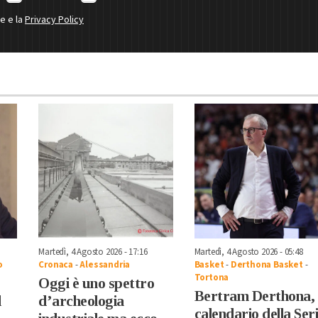
ne e la
Privacy Policy
Martedì, 4 Agosto 2026 - 17:16
Martedì, 4 Agosto 2026 - 05:48
o
Cronaca
-
Alessandria
Basket
-
Derthona Basket
-
Tortona
Oggi è uno spettro
Bertram Derthona, i
l
d’archeologia
calendario della Ser