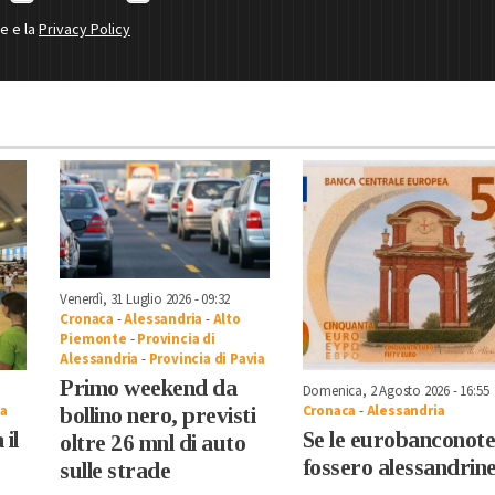
ne e la
Privacy Policy
Venerdì, 31 Luglio 2026 - 09:32
Cronaca
-
Alessandria
-
Alto
Piemonte
-
Provincia di
Alessandria
-
Provincia di Pavia
Primo weekend da
Domenica, 2 Agosto 2026 - 16:55
ia
Cronaca
-
Alessandria
bollino nero, previsti
 il
Se le eurobanconot
oltre 26 mnl di auto
fossero alessandrin
sulle strade