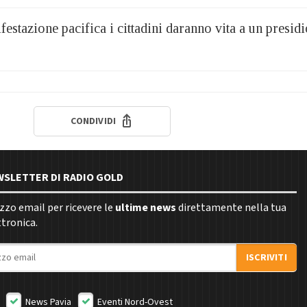
estazione pacifica i cittadini daranno vita a un presidi
CONDIVIDI
EWSLETTER DI RADIO GOLD
rizzo email per ricevere le
ultime news
direttamente nella tua
ttronica.
ISCRIVITI
News Pavia
Eventi Nord-Ovest