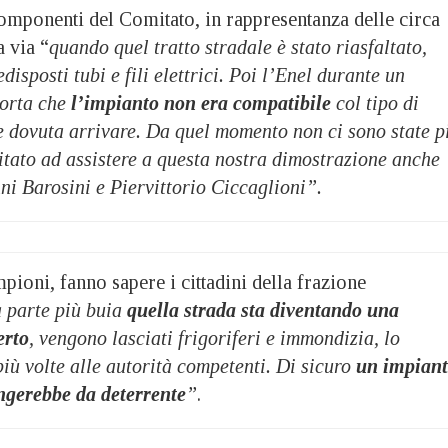
componenti del Comitato, in rappresentanza delle circa
a via “
quando quel tratto stradale è stato riasfaltato,
edisposti tubi e fili elettrici. Poi l’Enel durante un
orta che
l’impianto non era compatibile
col tipo di
e dovuta arrivare. Da quel momento non ci sono state p
itato ad assistere a questa nostra dimostrazione anche
ni Barosini e Piervittorio Ciccaglioni”.
ioni, fanno sapere i cittadini della frazione
 parte più buia
quella strada sta diventando una
erto
, vengono lasciati frigoriferi e immondizia, lo
iù volte alle autorità competenti. Di sicuro
un impian
ngerebbe da deterrente
”
.