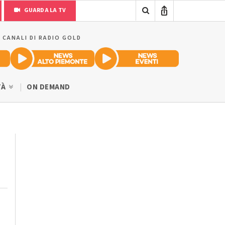
GUARDA LA TV
I CANALI DI RADIO GOLD
TÀ
ON DEMAND