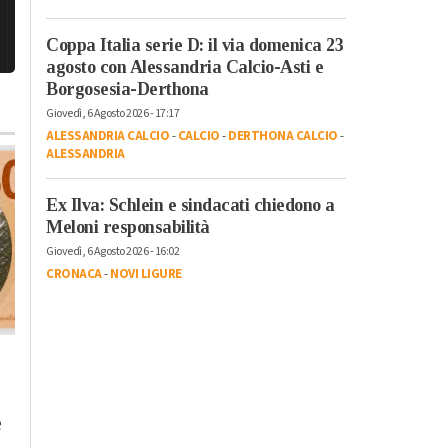
Coppa Italia serie D: il via domenica 23
agosto con Alessandria Calcio-Asti e
Borgosesia-Derthona
Giovedì, 6 Agosto 2026 - 17:17
ALESSANDRIA CALCIO
-
CALCIO
-
DERTHONA CALCIO
-
ALESSANDRIA
Ex Ilva: Schlein e sindacati chiedono a
Meloni responsabilità
Giovedì, 6 Agosto 2026 - 16:02
CRONACA
-
NOVI LIGURE
Giovedì, 30 Luglio 2026 - 12:58
Martedì, 4 Agosto 2026 - 09:43
Cronaca
-
Alessandria
-
Alto
Cronaca
-
Alessandria
Piemonte
e
Siccità: Pozzol
Oggi bollino rosso
e
Groppo limita l’uso
nell’Alessandrino:
dell’acqua potabile