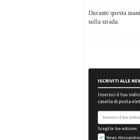
Durante questa manif
sulla strada.
ISCRIVITI ALLE N
Inserisci il tuo indi
casella di posta ele
Indirizzo email
Scegli le tue edizioni:
News Alessandria