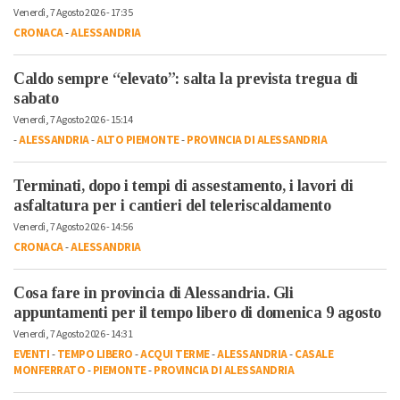
Venerdì, 7 Agosto 2026 - 17:35
CRONACA
-
ALESSANDRIA
Caldo sempre “elevato”: salta la prevista tregua di
sabato
Venerdì, 7 Agosto 2026 - 15:14
-
ALESSANDRIA
-
ALTO PIEMONTE
-
PROVINCIA DI ALESSANDRIA
Terminati, dopo i tempi di assestamento, i lavori di
asfaltatura per i cantieri del teleriscaldamento
Venerdì, 7 Agosto 2026 - 14:56
CRONACA
-
ALESSANDRIA
Cosa fare in provincia di Alessandria. Gli
appuntamenti per il tempo libero di domenica 9 agosto
Venerdì, 7 Agosto 2026 - 14:31
EVENTI
-
TEMPO LIBERO
-
ACQUI TERME
-
ALESSANDRIA
-
CASALE
MONFERRATO
-
PIEMONTE
-
PROVINCIA DI ALESSANDRIA