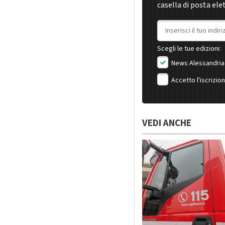
casella di posta ele
Indirizzo email
Scegli le tue edizioni:
News Alessandria
Accetto l'iscrizio
VEDI ANCHE