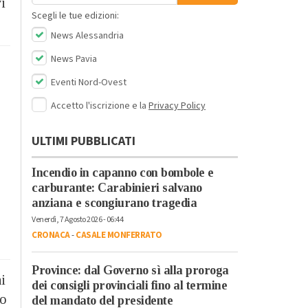
i
Scegli le tue edizioni:
News Alessandria
News Pavia
Eventi Nord-Ovest
Accetto l'iscrizione e la
Privacy Policy
ULTIMI PUBBLICATI
Incendio in capanno con bombole e
carburante: Carabinieri salvano
anziana e scongiurano tragedia
Venerdì, 7 Agosto 2026 - 06:44
CRONACA
-
CASALE MONFERRATO
Province: dal Governo sì alla proroga
ni
dei consigli provinciali fino al termine
no
del mandato del presidente