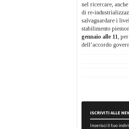
nel ricercare, anche
di re-industrializza
salvaguardare i live
stabilimento piemont
gennaio alle 11
, pe
dell’accordo governa
ISCRIVITI ALLE N
Inserisci il tuo indi