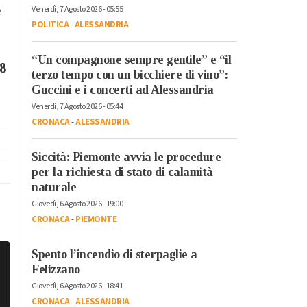
e
Venerdì, 7 Agosto 2026 - 05:55
POLITICA
-
ALESSANDRIA
o
“Un compagnone sempre gentile” e “il
8
terzo tempo con un bicchiere di vino”:
Guccini e i concerti ad Alessandria
Venerdì, 7 Agosto 2026 - 05:44
CRONACA
-
ALESSANDRIA
Siccità: Piemonte avvia le procedure
per la richiesta di stato di calamità
naturale
Giovedì, 6 Agosto 2026 - 19:00
CRONACA
-
PIEMONTE
Spento l’incendio di sterpaglie a
Felizzano
Giovedì, 6 Agosto 2026 - 18:41
CRONACA
-
ALESSANDRIA