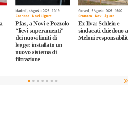
Martedì, 4 Agosto 2026 - 12:19
Giovedì, 6 Agosto 2026 - 16:02
Cronaca
-
Novi Ligure
Cronaca
-
Novi Ligure
a
Pfas, a Novi e Pozzolo
Ex Ilva: Schlein e
“lievi superamenti”
sindacati chiedono a
dei nuovi limiti di
Meloni responsabili
legge: installato un
nuovo sistema di
filtrazione