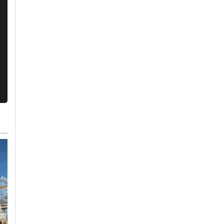
Martedì, 28 Luglio 2026 - 08:37
Cronaca
-
Politica
-
Novi Ligure
Molinari (Lega): “Nel