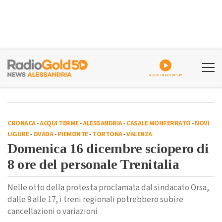
ASCOLTA GOLDPLAY
CRONACA
-
ACQUI TERME
-
ALESSANDRIA
-
CASALE MONFERRATO
-
NOVI
LIGURE
-
OVADA
-
PIEMONTE
-
TORTONA
-
VALENZA
Domenica 16 dicembre sciopero di
8 ore del personale Trenitalia
Nelle otto della protesta proclamata dal sindacato Orsa,
dalle 9 alle 17, i treni regionali potrebbero subire
cancellazioni o variazioni