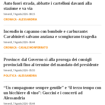
Auto fuori strada, abbatte i cartelloni davanti alla
stazione e va via
Venerdì, 7 Agosto 2026 - 08:15
CRONACA
-
ALESSANDRIA
Incendio in capanno con bombole e carburante:
Carabinieri salvano anziana e scongiurano tragedia
Venerdì, 7 Agosto 2026 - 06:44
CRONACA
-
CASALE MONFERRATO
Province: dal Governo sì alla proroga dei consigli
provinciali fino al termine del mandato del presidente
Venerdì, 7 Agosto 2026 - 05:55
POLITICA
-
ALESSANDRIA
“Un compagnone sempre gentile” e “il terzo tempo con
un bicchiere di vino”: Guccini e i concerti ad
Alessandria
Venerdì, 7 Agosto 2026 - 05:44