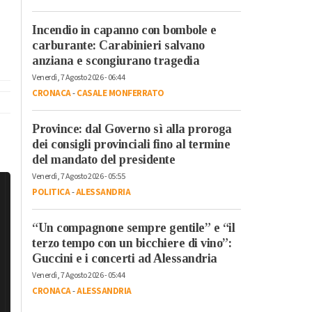
Incendio in capanno con bombole e
carburante: Carabinieri salvano
anziana e scongiurano tragedia
Venerdì, 7 Agosto 2026 - 06:44
CRONACA
-
CASALE MONFERRATO
Province: dal Governo sì alla proroga
dei consigli provinciali fino al termine
del mandato del presidente
Venerdì, 7 Agosto 2026 - 05:55
POLITICA
-
ALESSANDRIA
“Un compagnone sempre gentile” e “il
terzo tempo con un bicchiere di vino”:
Guccini e i concerti ad Alessandria
Venerdì, 7 Agosto 2026 - 05:44
CRONACA
-
ALESSANDRIA