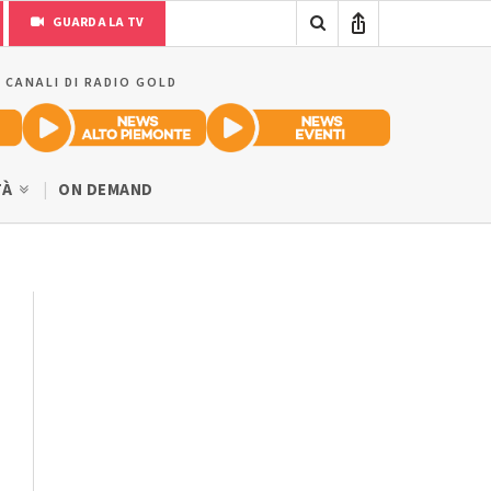
GUARDA LA TV
I CANALI DI RADIO GOLD
TÀ
ON DEMAND