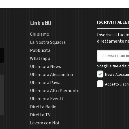
ISCRIVITI ALL
Link utili
Chi siamo
Inserisci il tuo 
direttamente nel
La Nostra Squadra
Pubblicità
Indirizzo email
Whatsapp
Ultim'ora News
Scegli le tue edizio
Ultim'ora Alessandria
News Alessan
Ultim'ora Pavia
Accetto l'iscr
Ultim'ora Alto Piemonte
Ultim'ora Eventi
Diretta Radio
Diretta TV
Lavora con Noi