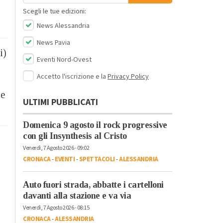
Scegli le tue edizioni:
News Alessandria
News Pavia
i)
Eventi Nord-Ovest
Accetto l'iscrizione e la
Privacy Policy
le
ULTIMI PUBBLICATI
Domenica 9 agosto il rock progressive
con gli Insynthesis al Cristo
Venerdì, 7 Agosto 2026 - 09:02
CRONACA
-
EVENTI
-
SPETTACOLI
-
ALESSANDRIA
Auto fuori strada, abbatte i cartelloni
davanti alla stazione e va via
Venerdì, 7 Agosto 2026 - 08:15
CRONACA
-
ALESSANDRIA