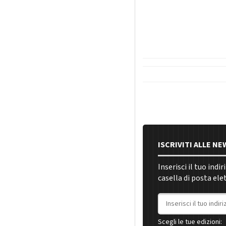
ISCRIVITI ALLE N
Inserisci il tuo indi
casella di posta ele
Indirizzo email
Scegli le tue edizioni: