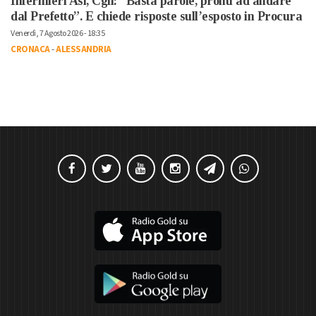
Infermieri Asl, Cgil: “Basta parole, pronti ad andare
dal Prefetto”. E chiede risposte sull’esposto in Procura
Venerdì, 7 Agosto 2026 - 18:35
CRONACA
-
ALESSANDRIA