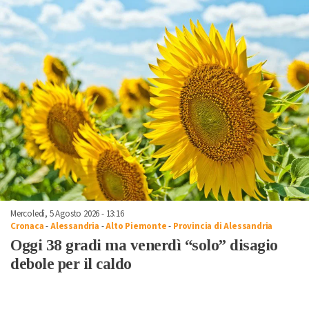
Mercoledì, 5 Agosto 2026 - 13:16
Cronaca
-
Alessandria
-
Alto Piemonte
-
Provincia di Alessandria
Oggi 38 gradi ma venerdì “solo” disagio
debole per il caldo