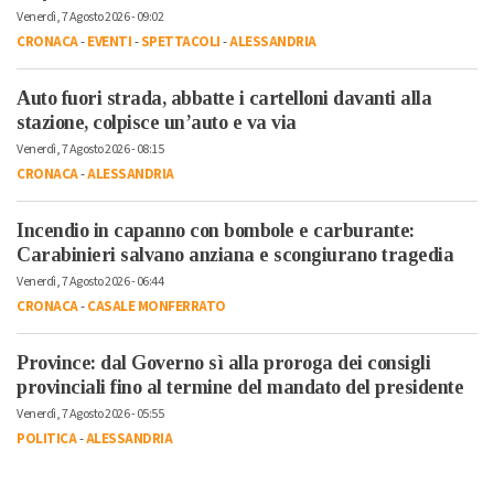
Venerdì, 7 Agosto 2026 - 09:02
CRONACA
-
EVENTI
-
SPETTACOLI
-
ALESSANDRIA
Auto fuori strada, abbatte i cartelloni davanti alla
stazione, colpisce un’auto e va via
Venerdì, 7 Agosto 2026 - 08:15
CRONACA
-
ALESSANDRIA
Incendio in capanno con bombole e carburante:
Carabinieri salvano anziana e scongiurano tragedia
Venerdì, 7 Agosto 2026 - 06:44
CRONACA
-
CASALE MONFERRATO
Province: dal Governo sì alla proroga dei consigli
provinciali fino al termine del mandato del presidente
Venerdì, 7 Agosto 2026 - 05:55
POLITICA
-
ALESSANDRIA