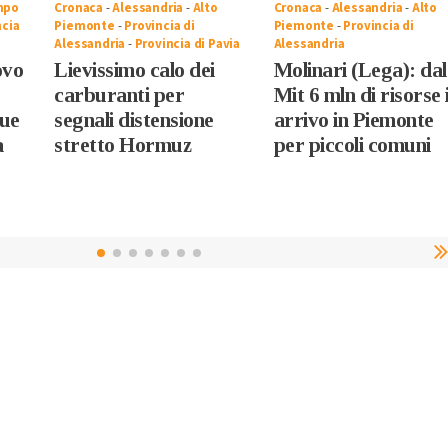
mpo
Cronaca
-
Alessandria
-
Alto
Cronaca
-
Alessandria
-
Alto
ncia
Piemonte
-
Provincia di
Piemonte
-
Provincia di
Alessandria
-
Provincia di Pavia
Alessandria
ovo
Lievissimo calo dei
Molinari (Lega): dal
carburanti per
Mit 6 mln di risorse 
due
segnali distensione
arrivo in Piemonte
a
stretto Hormuz
per piccoli comuni