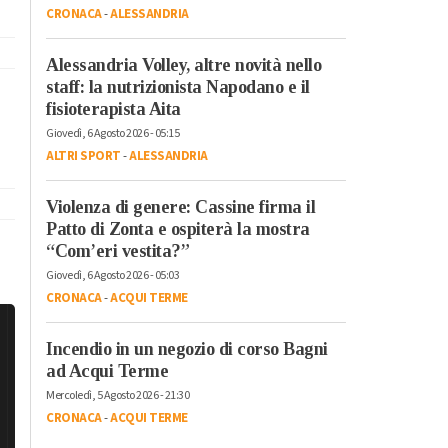
CRONACA
-
ALESSANDRIA
Alessandria Volley, altre novità nello
staff: la nutrizionista Napodano e il
fisioterapista Aita
Giovedì, 6 Agosto 2026 - 05:15
ALTRI SPORT
-
ALESSANDRIA
Violenza di genere: Cassine firma il
Patto di Zonta e ospiterà la mostra
“Com’eri vestita?”
Giovedì, 6 Agosto 2026 - 05:03
CRONACA
-
ACQUI TERME
Incendio in un negozio di corso Bagni
ad Acqui Terme
Mercoledì, 5 Agosto 2026 - 21:30
CRONACA
-
ACQUI TERME