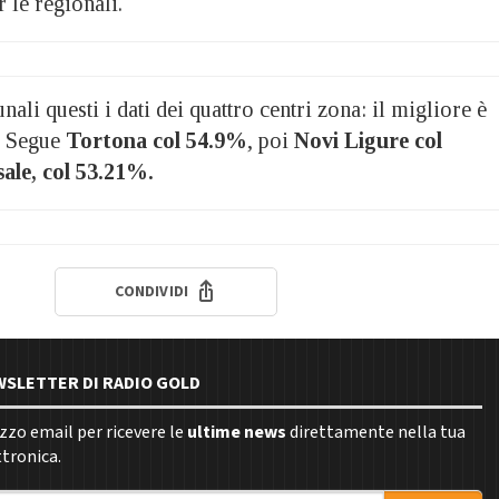
r le regionali.
ali questi i dati dei quattro centri zona: il migliore è
. Segue
Tortona col 54.9%
, poi
Novi Ligure col
ale, col 53.21%.
CONDIVIDI
EWSLETTER DI RADIO GOLD
rizzo email per ricevere le
ultime news
direttamente nella tua
ttronica.