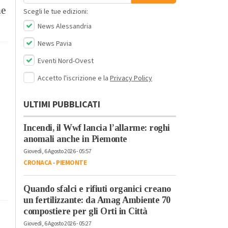
me
Scegli le tue edizioni:
News Alessandria
News Pavia
Eventi Nord-Ovest
Accetto l'iscrizione e la
Privacy Policy
ULTIMI PUBBLICATI
Incendi, il Wwf lancia l’allarme: roghi
anomali anche in Piemonte
Giovedì, 6 Agosto 2026 - 05:57
CRONACA
-
PIEMONTE
Quando sfalci e rifiuti organici creano
un fertilizzante: da Amag Ambiente 70
compostiere per gli Orti in Città
Giovedì, 6 Agosto 2026 - 05:27