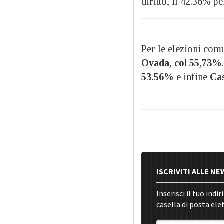
diritto, il 42.36% pe
Per le elezioni comun
Ovada, col 55,73%
53.56%
e infine
Cas
ISCRIVITI ALLE N
Inserisci il tuo indi
casella di posta ele