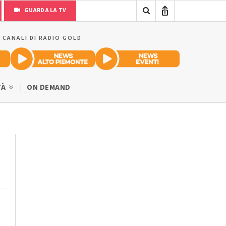
GUARDA LA TV
I CANALI DI RADIO GOLD
TÀ
ON DEMAND