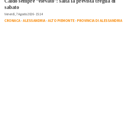
Caldo sempre “elevato”: salta la prevista tregua di
sabato
Venerdì, 7 Agosto 2026 - 15:14
CRONACA
-
ALESSANDRIA
-
ALTO PIEMONTE
-
PROVINCIA DI ALESSANDRIA