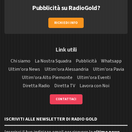
Pubblicità su RadioGold?
RICHIEDI INFO
Link utili
Chi siamo
La Nostra Squadra
Pubblicità
Whatsapp
Ultim'ora News
Ultim'ora Alessandria
Ultim'ora Pavia
Ultim'ora Alto Piemonte
Ultim'ora Eventi
Diretta Radio
Diretta TV
Lavora con Noi
CONTATTACI
ISCRIVITI ALLE NEWSLETTER DI RADIO GOLD
Inserisci il tuo indirizzo email per ricevere le
ultime news