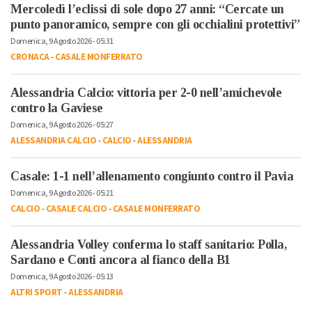
Mercoledì l’eclissi di sole dopo 27 anni: “Cercate un
punto panoramico, sempre con gli occhialini protettivi”
Domenica, 9 Agosto 2026 - 05:31
CRONACA
-
CASALE MONFERRATO
Alessandria Calcio: vittoria per 2-0 nell’amichevole
contro la Gaviese
Domenica, 9 Agosto 2026 - 05:27
ALESSANDRIA CALCIO
-
CALCIO
-
ALESSANDRIA
Casale: 1-1 nell’allenamento congiunto contro il Pavia
Domenica, 9 Agosto 2026 - 05:21
CALCIO
-
CASALE CALCIO
-
CASALE MONFERRATO
Alessandria Volley conferma lo staff sanitario: Polla,
Sardano e Conti ancora al fianco della B1
Domenica, 9 Agosto 2026 - 05:13
ALTRI SPORT
-
ALESSANDRIA