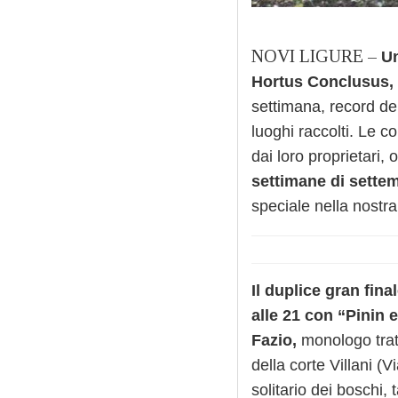
NOVI LIGURE –
Un
Hortus Conclusus,
settimana, record del
luoghi raccolti. Le co
dai loro proprietari,
settimane di sette
speciale nella nostra
Il duplice gran fina
alle 21 con “Pinin
Fazio,
monologo tratt
della corte Villani
(V
solitario dei boschi,