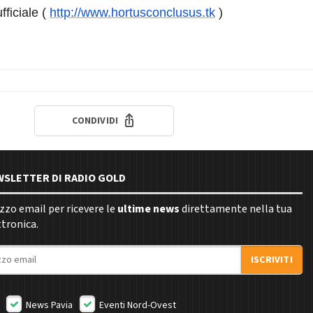
ufficiale (
http://www.hortusconclusus.tk
)
CONDIVIDI
EWSLETTER DI RADIO GOLD
rizzo email per ricevere le
ultime news
direttamente nella tua
ttronica.
ISCRIVITI
News Pavia
Eventi Nord-Ovest