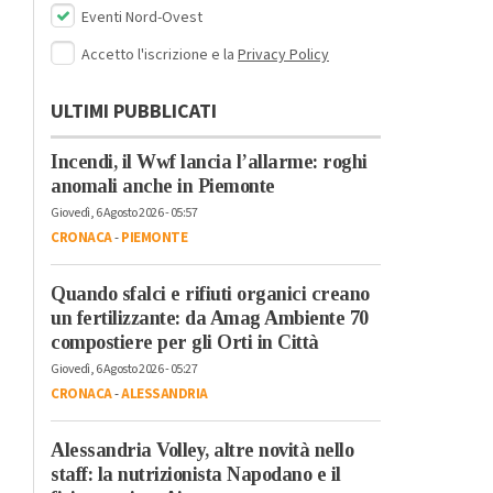
Eventi Nord-Ovest
Accetto l'iscrizione e la
Privacy Policy
ULTIMI PUBBLICATI
Incendi, il Wwf lancia l’allarme: roghi
anomali anche in Piemonte
Giovedì, 6 Agosto 2026 - 05:57
CRONACA
-
PIEMONTE
Quando sfalci e rifiuti organici creano
un fertilizzante: da Amag Ambiente 70
compostiere per gli Orti in Città
Giovedì, 6 Agosto 2026 - 05:27
CRONACA
-
ALESSANDRIA
Alessandria Volley, altre novità nello
staff: la nutrizionista Napodano e il