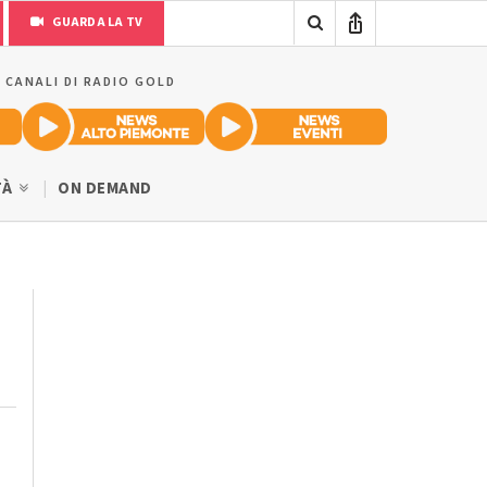
GUARDA LA TV
I CANALI DI RADIO GOLD
TÀ
ON DEMAND