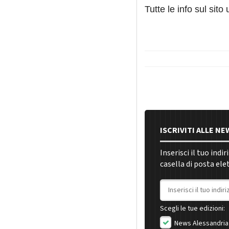
Tutte le in
f
o sul sito 
ISCRIVITI ALLE N
Inserisci il tuo indi
casella di posta ele
Indirizzo email
Scegli le tue edizioni:
News Alessandria