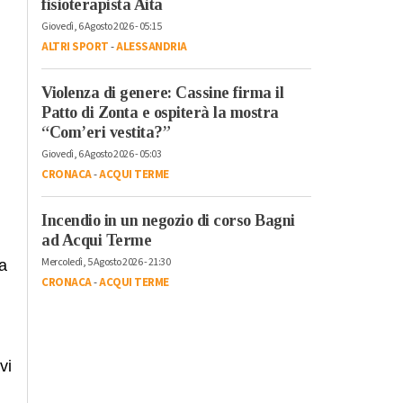
fisioterapista Aita
Giovedì, 6 Agosto 2026 - 05:15
ALTRI SPORT
-
ALESSANDRIA
Violenza di genere: Cassine firma il
Patto di Zonta e ospiterà la mostra
“Com’eri vestita?”
Giovedì, 6 Agosto 2026 - 05:03
CRONACA
-
ACQUI TERME
Incendio in un negozio di corso Bagni
ad Acqui Terme
Mercoledì, 5 Agosto 2026 - 21:30
ia
CRONACA
-
ACQUI TERME
vi