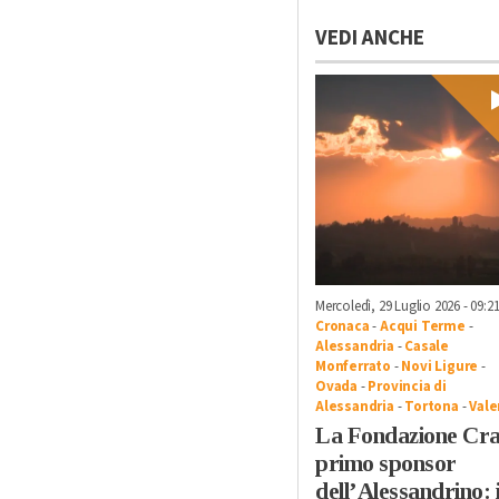
VEDI ANCHE
Mercoledì, 29 Luglio 2026 - 09:2
Cronaca
-
Acqui Terme
-
Alessandria
-
Casale
Monferrato
-
Novi Ligure
-
Ovada
-
Provincia di
Alessandria
-
Tortona
-
Vale
La Fondazione Cra
primo sponsor
dell’Alessandrino: i