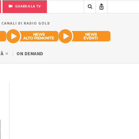
GUARDA LA TV
I CANALI DI RADIO GOLD
TÀ
ON DEMAND