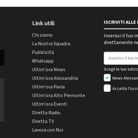
ISCRIVITI ALL
Link utili
Chi siamo
Inserisci il tuo 
direttamente nel
La Nostra Squadra
Pubblicità
Indirizzo email
Whatsapp
Ultim'ora News
Scegli le tue edizio
Ultim'ora Alessandria
News Alessan
Ultim'ora Pavia
Accetto l'iscr
Ultim'ora Alto Piemonte
Ultim'ora Eventi
Diretta Radio
Diretta TV
Lavora con Noi