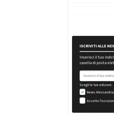
ISCRIVITI ALLE N
Inserisci il tuo indi
casella di posta ele
Indirizzo email
Scegli le tue edizioni:
News Alessandria
Accetto l'iscrizio