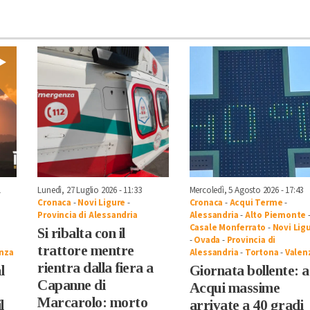
1
Lunedì, 27 Luglio 2026 - 11:33
Mercoledì, 5 Agosto 2026 - 17:43
Cronaca
-
Novi Ligure
-
Cronaca
-
Acqui Terme
-
Provincia di Alessandria
Alessandria
-
Alto Piemonte
Casale Monferrato
-
Novi Lig
Si ribalta con il
-
Ovada
-
Provincia di
trattore mentre
nza
Alessandria
-
Tortona
-
Valen
rientra dalla fiera a
l
Giornata bollente: 
Capanne di
Acqui massime
Marcarolo: morto
l
arrivate a 40 gradi