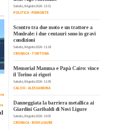
Sabato, 8 Agosto 2026 - 13:31
POLITICA
-
PIEMONTE
Scontro tra due moto e un trattore a
Monleale: i due centauri sono in gravi
condizioni
Sabato, 8 Agosto 2026 - 11:18
CRONACA
-
TORTONA
Mercoledì, 29 Luglio 2026 - 17:25
Cronaca
-
Novi Ligure
Fornaro (PD) su
Memorial Mamma e Papà Cairo: vince
il Torino ai rigori
sitauzione ex Ilva:
Venerdì, 31 Luglio 2026 - 11:13
“Solidarietà ai
Sabato, 8 Agosto 2026 - 11:05
Cronaca
-
Casale Monferrato
-
CALCIO
-
ALESSANDRIA
lavoratori in
-
Novi Ligure
-
Ovada
-
Tortona
ure
sciopero. Governo
Atc: approvato
Danneggiata la barriera metallica ai
latitante”
progetto per
za
Giardini Garibaldi di Novi Ligure
riqualificare 19
ad
Sabato, 8 Agosto 2026 - 10:53
ascensori
CRONACA
-
NOVI LIGURE