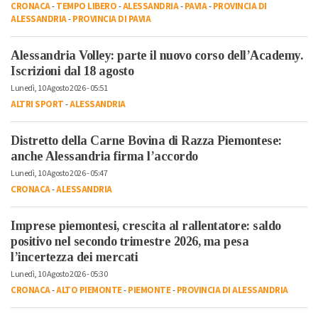
CRONACA
-
TEMPO LIBERO
-
ALESSANDRIA
-
PAVIA
-
PROVINCIA DI
ALESSANDRIA
-
PROVINCIA DI PAVIA
Alessandria Volley: parte il nuovo corso dell’Academy.
Iscrizioni dal 18 agosto
Lunedì, 10 Agosto 2026 - 05:51
ALTRI SPORT
-
ALESSANDRIA
Distretto della Carne Bovina di Razza Piemontese:
anche Alessandria firma l’accordo
Lunedì, 10 Agosto 2026 - 05:47
CRONACA
-
ALESSANDRIA
Imprese piemontesi, crescita al rallentatore: saldo
positivo nel secondo trimestre 2026, ma pesa
l’incertezza dei mercati
Lunedì, 10 Agosto 2026 - 05:30
CRONACA
-
ALTO PIEMONTE
-
PIEMONTE
-
PROVINCIA DI ALESSANDRIA