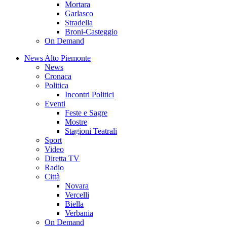
Mortara
Garlasco
Stradella
Broni-Casteggio
On Demand
News Alto Piemonte
News
Cronaca
Politica
Incontri Politici
Eventi
Feste e Sagre
Mostre
Stagioni Teatrali
Sport
Video
Diretta TV
Radio
Città
Novara
Vercelli
Biella
Verbania
On Demand