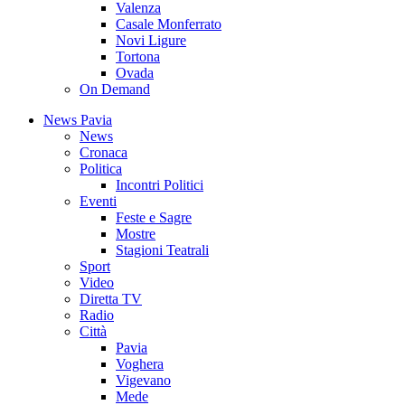
Valenza
Casale Monferrato
Novi Ligure
Tortona
Ovada
On Demand
News Pavia
News
Cronaca
Politica
Incontri Politici
Eventi
Feste e Sagre
Mostre
Stagioni Teatrali
Sport
Video
Diretta TV
Radio
Città
Pavia
Voghera
Vigevano
Mede