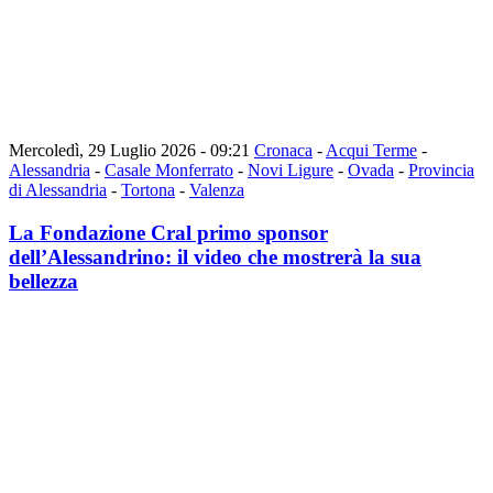
Mercoledì, 29 Luglio 2026 - 09:21
Cronaca
-
Acqui Terme
-
Alessandria
-
Casale Monferrato
-
Novi Ligure
-
Ovada
-
Provincia
di Alessandria
-
Tortona
-
Valenza
La Fondazione Cral primo sponsor
dell’Alessandrino: il video che mostrerà la sua
bellezza