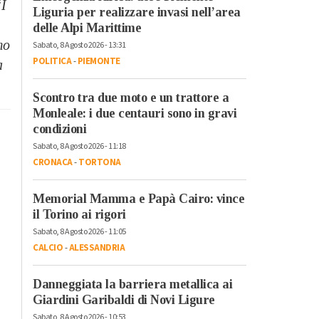
“
I
Liguria per realizzare invasi nell’area
delle Alpi Marittime
mo
Sabato, 8 Agosto 2026 - 13:31
POLITICA
-
PIEMONTE
a
Scontro tra due moto e un trattore a
Monleale: i due centauri sono in gravi
condizioni
Sabato, 8 Agosto 2026 - 11:18
CRONACA
-
TORTONA
Memorial Mamma e Papà Cairo: vince
il Torino ai rigori
Sabato, 8 Agosto 2026 - 11:05
CALCIO
-
ALESSANDRIA
Danneggiata la barriera metallica ai
Giardini Garibaldi di Novi Ligure
Sabato, 8 Agosto 2026 - 10:53