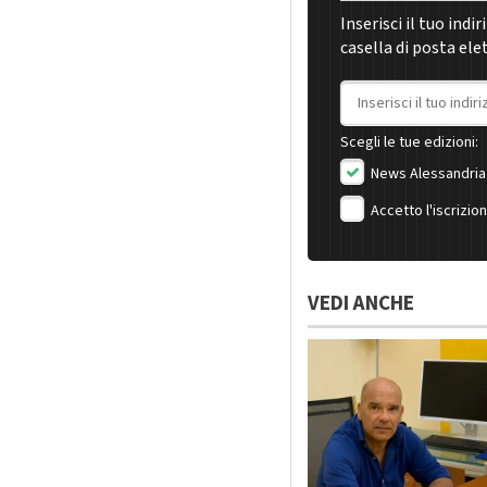
Inserisci il tuo indi
casella di posta ele
Indirizzo email
Scegli le tue edizioni:
News Alessandria
Accetto l'iscrizio
VEDI ANCHE