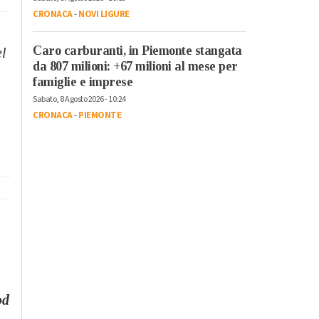
CRONACA
-
NOVI LIGURE
Caro carburanti, in Piemonte stangata
el
da 807 milioni: +67 milioni al mese per
a
famiglie e imprese
Sabato, 8 Agosto 2026 - 10:24
CRONACA
-
PIEMONTE
od