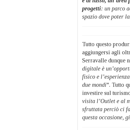
e al lusso, un’area 
progetti
: un parco a
spazio dove poter la
Tutto questo produ
aggiungersi agli olt
Serravalle dunque n
digitale è un’oppor
fisico e l’esperienz
due mondi
“. Tutto q
investire sul turism
visita l’Outlet e a
sfruttata perciò ci f
questa occasione, gi