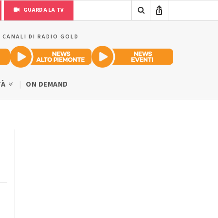
GUARDA LA TV
I CANALI DI RADIO GOLD
TÀ
ON DEMAND