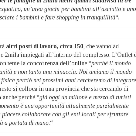
per le famiglie di 2mila metri quadri suddivisa in tre
cquatico, un’area giochi per bambini all’asciutto e uno
sciare i bambini e fare shopping in tranquillità
“.
rrà
altri posti di lavoro, circa 150
, che vanno ad
re 2mila impiegati all’interno del complesso. L’Outlet 
on teme la concorrenza dell’online “
perché il mondo
tunità e non tanto una minaccia. Noi amiamo il mondo
a fisica perciò nei prossimi anni cercheremo di integrare
uesto si colloca in una provincia che sta cercando di
o anche perché “
già oggi un milione e mezzo di turisti
l momento è una opportunità attualmente parzialmente
a piacere collaborare con gli enti locali per sfruttare
à a portata di mano.
“