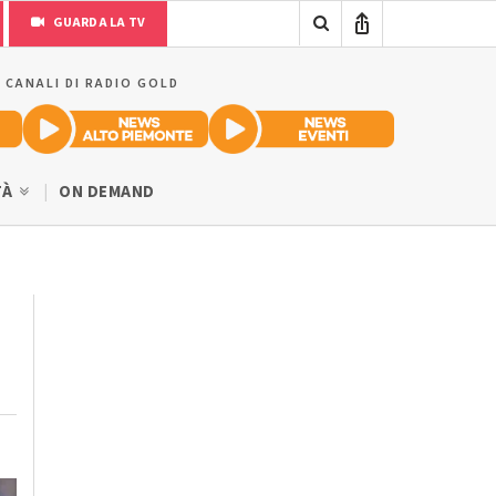
GUARDA LA TV
I CANALI DI RADIO GOLD
TÀ
ON DEMAND