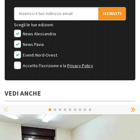
Indirizzo email
ISCRIVITI
Scegli le tue edizioni:
News Alessandria
News Pavia
Eventi Nord-Ovest
Accetto l'iscrizione e la
Privacy Policy
VEDI ANCHE