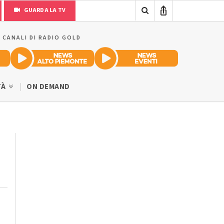
GUARDA LA TV
I CANALI DI RADIO GOLD
TÀ
ON DEMAND