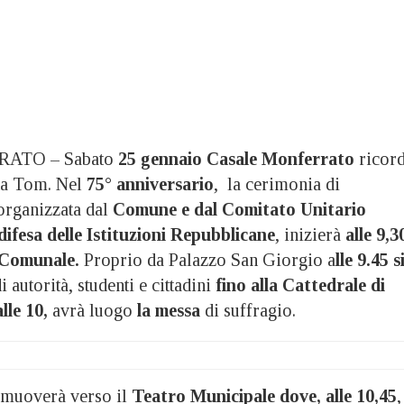
ATO – Sabato
25 gennaio Casale Monferrato
ricor
nda Tom. Nel
75° anniversario
, la cerimonia di
rganizzata dal
Comune e dal Comitato Unitario
difesa delle Istituzioni Repubblicane
, inizierà
alle 9,3
 Comunale.
Proprio da Palazzo San Giorgio a
lle 9.45 s
i autorità, studenti e cittadini
fino alla Cattedrale di
lle 10,
avrà luogo
la messa
di suffragio.
o muoverà verso il
Teatro Municipale dove, alle 10,45