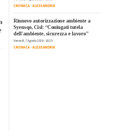
CRONACA
-
ALESSANDRIA
Rinnovo autorizzazione ambiente a
n
Syensqo, Cisl: “Coniugati tutela
e
dell’ambiente, sicurezza e lavoro”
Venerdì, 7 Agosto 2026 - 18:25
CRONACA
-
ALESSANDRIA