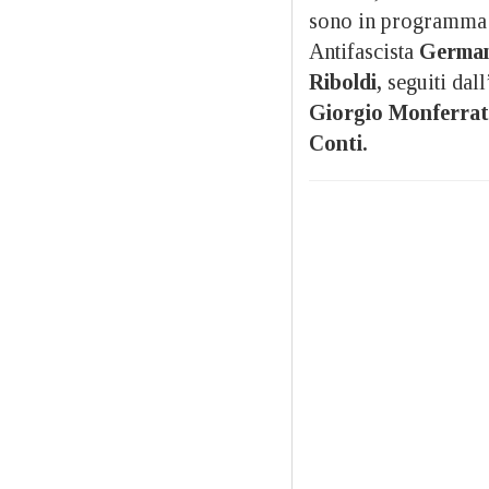
sono in programma g
Antifascista
German
Riboldi,
seguiti dal
Giorgio Monferra
Conti.