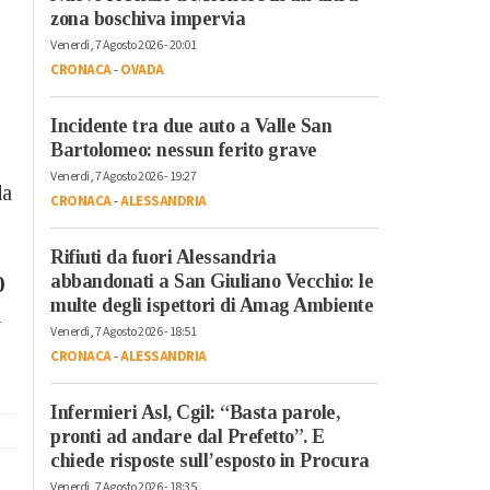
zona boschiva impervia
Venerdì, 7 Agosto 2026 - 20:01
CRONACA
-
OVADA
Incidente tra due auto a Valle San
Bartolomeo: nessun ferito grave
Venerdì, 7 Agosto 2026 - 19:27
da
CRONACA
-
ALESSANDRIA
Rifiuti da fuori Alessandria
abbandonati a San Giuliano Vecchio: le
0
multe degli ispettori di Amag Ambiente
i
Venerdì, 7 Agosto 2026 - 18:51
CRONACA
-
ALESSANDRIA
Infermieri Asl, Cgil: “Basta parole,
pronti ad andare dal Prefetto”. E
chiede risposte sull’esposto in Procura
,
Venerdì, 7 Agosto 2026 - 18:35