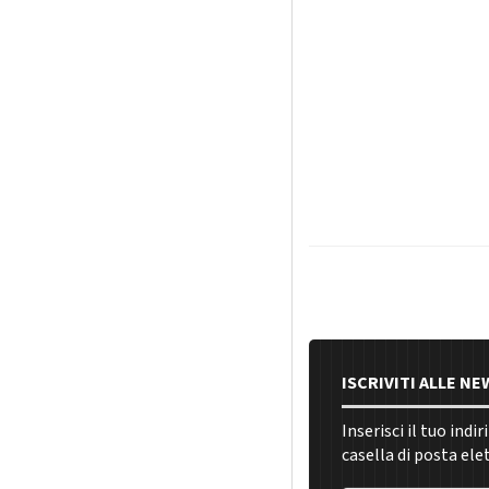
ISCRIVITI ALLE N
Inserisci il tuo indi
casella di posta ele