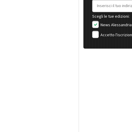
Indirizzo email
Scegli le tue edizioni:
News Alessandria
Accetto l'iscrizio