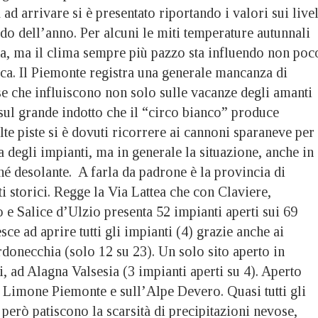
ad arrivare si è presentato riportando i valori sui livel
do dell’anno. Per alcuni le miti temperature autunnali
a, ma il clima sempre più pazzo sta influendo non poc
tica. Il Piemonte registra una generale mancanza di
se che influiscono non solo sulle vacanze degli amanti
sul grande indotto che il “circo bianco” produce
e piste si è dovuti ricorrere ai cannoni sparaneve per
a degli impianti, ma in generale la situazione, anche in
hé desolante. A farla da padrone è la provincia di
ti storici. Regge la Via Lattea che con Claviere,
o e Salice d’Ulzio presenta 52 impianti aperti sui 69
esce ad aprire tutti gli impianti (4) grazie anche ai
donecchia (solo 12 su 23). Un solo sito aperto in
i, ad Alagna Valsesia (3 impianti aperti su 4). Aperto
Limone Piemonte e sull’Alpe Devero. Quasi tutti gli
però patiscono la scarsità di precipitazioni nevose,