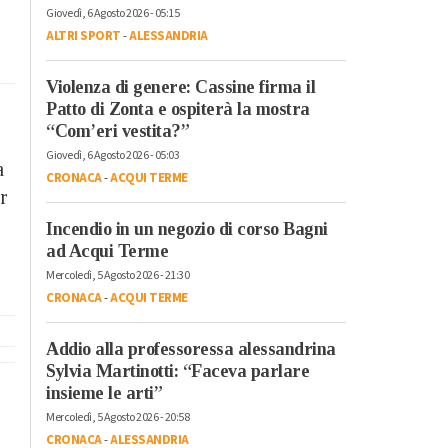
Giovedì, 6 Agosto 2026 - 05:15
ALTRI SPORT
-
ALESSANDRIA
Violenza di genere: Cassine firma il
Patto di Zonta e ospiterà la mostra
“Com’eri vestita?”
Giovedì, 6 Agosto 2026 - 05:03
a
CRONACA
-
ACQUI TERME
r
Incendio in un negozio di corso Bagni
ad Acqui Terme
Mercoledì, 5 Agosto 2026 - 21:30
CRONACA
-
ACQUI TERME
Addio alla professoressa alessandrina
Sylvia Martinotti: “Faceva parlare
insieme le arti”
Mercoledì, 5 Agosto 2026 - 20:58
CRONACA
-
ALESSANDRIA