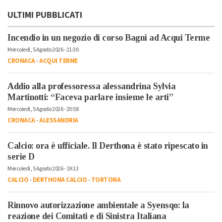
ULTIMI PUBBLICATI
Incendio in un negozio di corso Bagni ad Acqui Terme
Mercoledì, 5 Agosto 2026 - 21:30
CRONACA
-
ACQUI TERME
Addio alla professoressa alessandrina Sylvia
Martinotti: “Faceva parlare insieme le arti”
Mercoledì, 5 Agosto 2026 - 20:58
CRONACA
-
ALESSANDRIA
Calcio: ora è ufficiale. Il Derthona è stato ripescato in
serie D
Mercoledì, 5 Agosto 2026 - 19:13
CALCIO
-
DERTHONA CALCIO
-
TORTONA
Rinnovo autorizzazione ambientale a Syensqo: la
reazione dei Comitati e di Sinistra Italiana