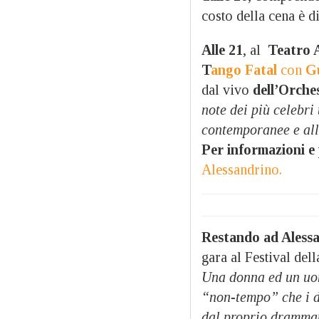
costo della cena è d
Alle 21
, al
Teatro A
T
ango
Fatal
con
Gu
dal vivo
dell’Orch
note dei più celebri
contemporanee e all
Per informazioni e
Alessandrino.
Restando ad Alessa
gara al Festival dell
Una donna ed un uom
“non-tempo” che i du
dal proprio drammat