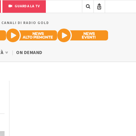
GUARDA LA TV
I CANALI DI RADIO GOLD
TÀ
ON DEMAND