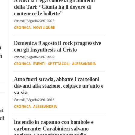
A Novi la Lega contesta gli aumenti
della Tari: “Giunta ha il dovere di
contenere le bollette”
Venerdì, 7 Agosto 2026 - 10:22
CRONACA
-
NOVI LIGURE
Domenica 9 agosto il rock progressive
à
con gli Insynthesis al Cristo
ci
Venerdì, 7 Agosto 2026 - 09:02
CRONACA
-
EVENTI
-
SPETTACOLI
-
ALESSANDRIA
Auto fuori strada, abbatte i cartelloni
davanti alla stazione, colpisce un’auto e
va via
Venerdì, 7 Agosto 2026 - 08:15
CRONACA
-
ALESSANDRIA
si
di
Incendio in capanno con bombole e
carburante: Carabinieri salvano