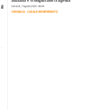
anziana e scongiurano tragedia
Venerdì, 7 Agosto 2026 - 06:44
il
CRONACA
-
CASALE MONFERRATO