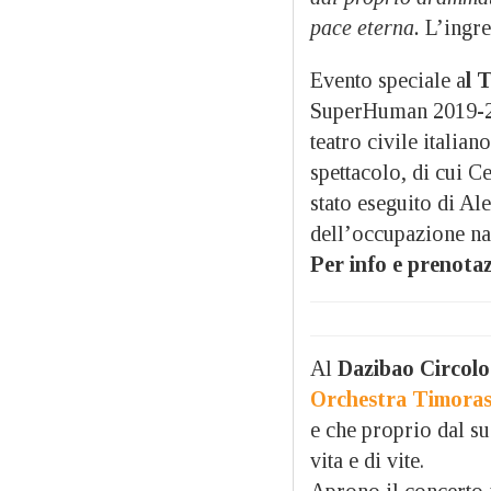
pace eterna.
L’ingres
Evento speciale a
l 
SuperHuman 2019-2
teatro civile italian
spettacolo, di cui Ce
stato eseguito di Al
dell’occupazione nazi
Per info e prenotaz
Al
Dazibao Circol
Orchestra Timora
e che proprio dal suo
vita e di vite.
Aprono il concerto 