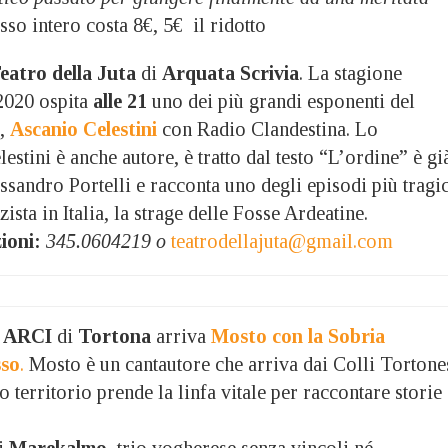
so intero costa 8€, 5€ il ridotto
Teatro della Juta
di
Arquata Scrivia
. La stagione
020 ospita
alle 21
uno dei più grandi esponenti del
o,
Ascanio Celestini
con Radio Clandestina. Lo
lestini è anche autore, è tratto dal testo “L’ordine” è gi
essandro Portelli e racconta uno degli episodi più tragi
sta in Italia, la strage delle Fosse Ardeatine.
ioni:
345.0604219 o
teatrodellajuta@gmail.com
o ARCI
di
Tortona
arriva
Mosto con la Sobria
sso
.
Mosto è un cantautore che arriva dai Colli Tortone
 territorio prende la linfa vitale per raccontare storie 
i
Marekalmo,
trio vogherese senza vincoli né