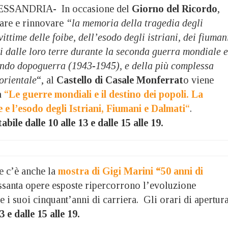
SSANDRIA- In occasione del
Giorno del Ricordo
,
vare e rinnovare
“la memoria della tragedia degli
e vittime delle foibe, dell’esodo degli istriani, dei fiuman
ni dalle loro terre durante la seconda guerra mondiale e
ndo dopoguerra (1943-1945), e della più complessa
orientale
“, al
Castello di Casale Monferrat
o viene
a
“
Le guerre mondiali e il destino dei popoli. La
e e l’esodo degli Istriani, Fiumani e Dalmati
“
.
tabile dalle 10 alle 13 e dalle 15 alle 19.
e c’è anche la
mostra di Gigi Marini “50 anni di
essanta opere esposte ripercorrono l’evoluzione
 e i suoi cinquant’anni di carriera. Gli orari di apertur
3 e dalle 15 alle 19.