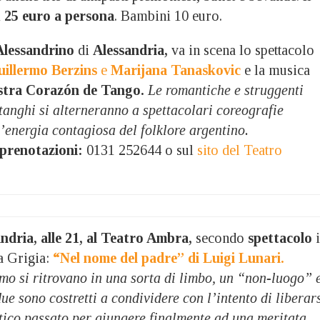
i
25 euro a persona
. Bambini 10 euro.
lessandrino
di
Alessandria,
va in scena lo spettacolo
illermo Berzins
e
Marijana Tanaskovic
e la musica
estra Corazón de Tango.
Le romantiche e struggenti
 tanghi si alterneranno a spettacolari coreografie
’energia contagiosa del folklore argentino.
 prenotazioni:
0131 252644 o sul
sito del Teatro
ndria, alle 21, al Teatro Ambra,
secondo
spettacolo
a Grigia:
“Nel nome del padre” di Luigi Lunari.
o si ritrovano in una sorta di limbo, un “non-luogo” 
e sono costretti a condividere con l’intento di liberar
ico passato per giungere finalmente ad una meritata