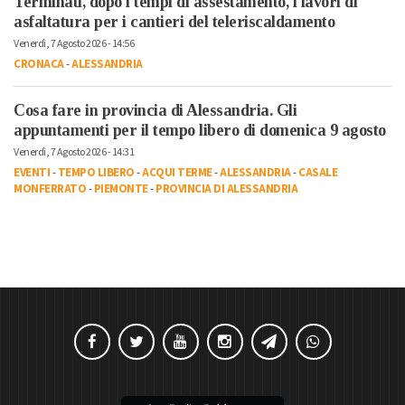
Terminati, dopo i tempi di assestamento, i lavori di
asfaltatura per i cantieri del teleriscaldamento
Venerdì, 7 Agosto 2026 - 14:56
CRONACA
-
ALESSANDRIA
Cosa fare in provincia di Alessandria. Gli
appuntamenti per il tempo libero di domenica 9 agosto
Venerdì, 7 Agosto 2026 - 14:31
EVENTI
-
TEMPO LIBERO
-
ACQUI TERME
-
ALESSANDRIA
-
CASALE
MONFERRATO
-
PIEMONTE
-
PROVINCIA DI ALESSANDRIA