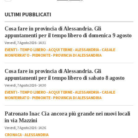
ULTIMI PUBBLICATI
Cosa fare in provincia di Alessandria. Gli
appuntamenti per il tempo libero di domenica 9 agosto
Venerdì, 7 Agosto 2026 - 14:31
EVENTI
-
TEMPO LIBERO
-
ACQUI TERME
-
ALESSANDRIA
-
CASALE
MONFERRATO
-
PIEMONTE
-
PROVINCIA DI ALESSANDRIA
Cosa fare in provincia di Alessandria. Gli
appuntamenti per il tempo libero di sabato 8 agosto
Venerdì, 7 Agosto 2026 - 14:30
EVENTI
-
TEMPO LIBERO
-
ACQUI TERME
-
ALESSANDRIA
-
CASALE
MONFERRATO
-
PIEMONTE
-
PROVINCIA DI ALESSANDRIA
Patronato Inac Cia ancora più grande nei nuovi locali
in via Mazzini
Venerdì, 7 Agosto 2026 - 14:26
CRONACA
-
ALESSANDRIA