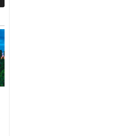
Giovedì, 30 Luglio 2026 - 17:46
Cronaca
-
Alessandria
Venerdì, 7 Agosto 2026 - 18:35
Sicurezza estiva:
Cronaca
-
Alessandria
contro degrado e
Infermieri Asl, Cgil:
situazioni moleste pi
“Basta parole, pronti
controlli e limitazione
ad andare dal
all’alcol
Prefetto”. E chiede