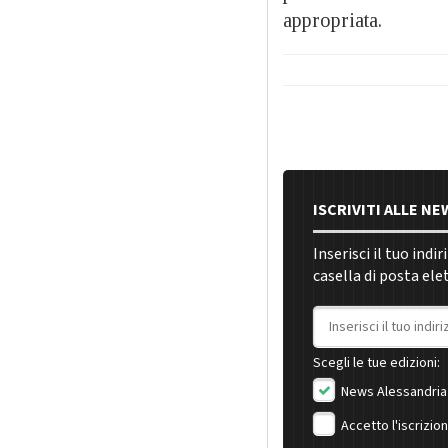
appropriata.
ISCRIVITI ALLE N
Inserisci il tuo indi
casella di posta ele
Indirizzo email
Scegli le tue edizioni:
News Alessandria
Accetto l'iscrizio