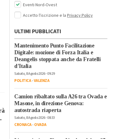
Eventi Nord-Ovest
Accetto l'iscrizione e la
Privacy Policy
ULTIMI PUBBLICATI
Mantenimento Punto Facilitazione
Digitale: mozione di Forza Italia e
Deangelis stoppata anche da Fratelli
d’Italia
Sabato, 8 Agosto 2026 - 09:29
POLITICA
-
VALENZA
Camion ribaltato sulla A26 tra Ovada e
Masone, in direzione Genova:
rà
autostrada riaperta
Sabato, 8 Agosto 2026 - 08:33
-
CRONACA
-
OVADA