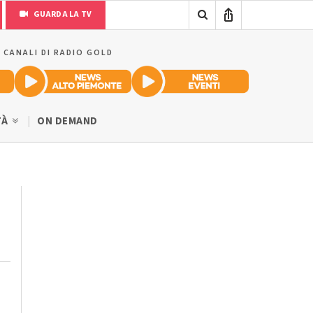
GUARDA LA TV
I CANALI DI RADIO GOLD
TÀ
ON DEMAND