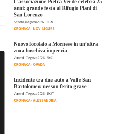
L’associazione Pietra Verde celebra 25
anni: grande festa al Rifugio Piani di
San Lorenzo
Sabato, 8 Agosto 2026 - 05:09
CRONACA
-
NOVI LIGURE
Nuovo focolaio a Mornese in un’altra
zona boschiva impervia
Venerdì, 7 Agosto 2026 - 20:01
CRONACA
-
OVADA
Incidente tra due auto a Valle San
Bartolomeo: nessun ferito grave
Venerdì, 7 Agosto 2026 - 19:27
CRONACA
-
ALESSANDRIA