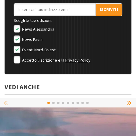
Indirizzo email
ISCRIVITI
Scegli le tue edizioni:
News Alessandria
News Pavia
Eventi Nord-Ovest
Accetto l'iscrizione e la
Privacy Policy
VEDI ANCHE