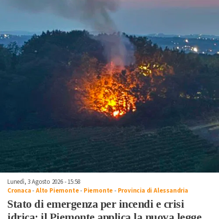
Lunedì, 3 Agosto 2026 - 15:58
Cronaca
-
Alto Piemonte
-
Piemonte
-
Provincia di Alessandria
Stato di emergenza per incendi e crisi
idrica: il Piemonte applica la nuova legge