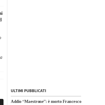
ai
d
o
ta
ULTIMI PUBBLICATI
Addio “Maestrone”: è morto Francesco