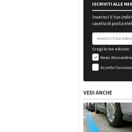
ISCRIVITI ALLE N
Inserisci il tuo indi
casella di posta ele
Indirizzo email
Scegli le tue edizioni:
News Alessandria
Accetto l'iscrizio
VEDI ANCHE