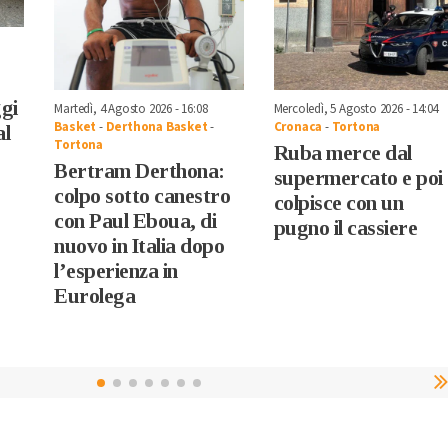
gi
Martedì, 4 Agosto 2026 - 16:08
Mercoledì, 5 Agosto 2026 - 14:04
Basket
-
Derthona Basket
-
Cronaca
-
Tortona
al
Tortona
Ruba merce dal
Bertram Derthona:
supermercato e poi
colpo sotto canestro
colpisce con un
con Paul Eboua, di
pugno il cassiere
nuovo in Italia dopo
l’esperienza in
Eurolega