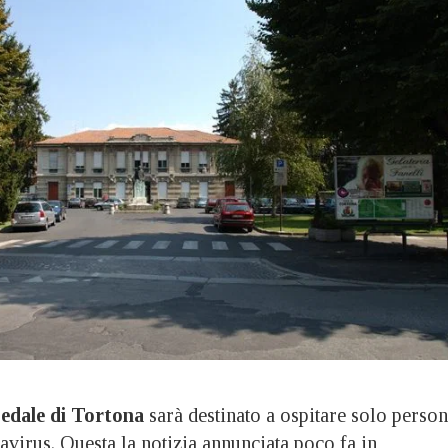
edale di Tortona
sarà destinato a ospitare solo perso
virus. Questa la notizia annunciata poco fa in