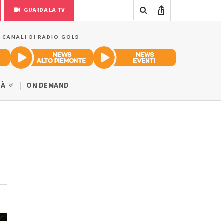
GUARDA LA TV
I CANALI DI RADIO GOLD
TÀ
ON DEMAND