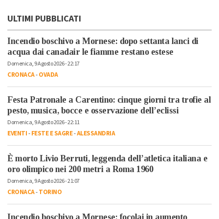
ULTIMI PUBBLICATI
Incendio boschivo a Mornese: dopo settanta lanci di
acqua dai canadair le fiamme restano estese
Domenica, 9 Agosto 2026 - 22:17
CRONACA
-
OVADA
Festa Patronale a Carentino: cinque giorni tra trofie al
pesto, musica, bocce e osservazione dell’eclissi
Domenica, 9 Agosto 2026 - 22:11
EVENTI
-
FESTE E SAGRE
-
ALESSANDRIA
È morto Livio Berruti, leggenda dell’atletica italiana e
oro olimpico nei 200 metri a Roma 1960
Domenica, 9 Agosto 2026 - 21:07
CRONACA
-
TORINO
Incendio boschivo a Mornese: focolai in aumento