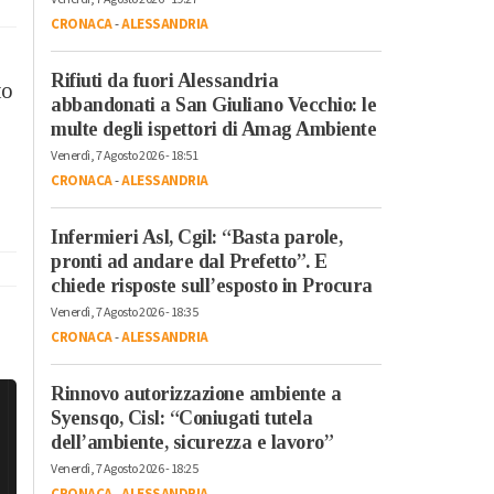
CRONACA
-
ALESSANDRIA
Rifiuti da fuori Alessandria
to
abbandonati a San Giuliano Vecchio: le
multe degli ispettori di Amag Ambiente
Venerdì, 7 Agosto 2026 - 18:51
CRONACA
-
ALESSANDRIA
Infermieri Asl, Cgil: “Basta parole,
pronti ad andare dal Prefetto”. E
chiede risposte sull’esposto in Procura
Venerdì, 7 Agosto 2026 - 18:35
CRONACA
-
ALESSANDRIA
Rinnovo autorizzazione ambiente a
Syensqo, Cisl: “Coniugati tutela
dell’ambiente, sicurezza e lavoro”
Venerdì, 7 Agosto 2026 - 18:25
CRONACA
-
ALESSANDRIA