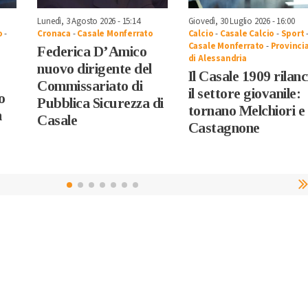
Lunedì, 3 Agosto 2026 - 15:14
Giovedì, 30 Luglio 2026 - 16:00
o
-
Cronaca
-
Casale Monferrato
Calcio
-
Casale Calcio
-
Sport
Casale Monferrato
-
Provinci
Federica D’Amico
di Alessandria
nuovo dirigente del
Il Casale 1909 rilanc
Commissariato di
il settore giovanile:
o
Pubblica Sicurezza di
tornano Melchiori e
n
Casale
Castagnone