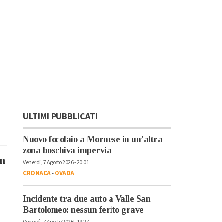
ULTIMI PUBBLICATI
Nuovo focolaio a Mornese in un’altra
zona boschiva impervia
un
Venerdì, 7 Agosto 2026 - 20:01
CRONACA
-
OVADA
Incidente tra due auto a Valle San
Bartolomeo: nessun ferito grave
Venerdì, 7 Agosto 2026 - 19:27