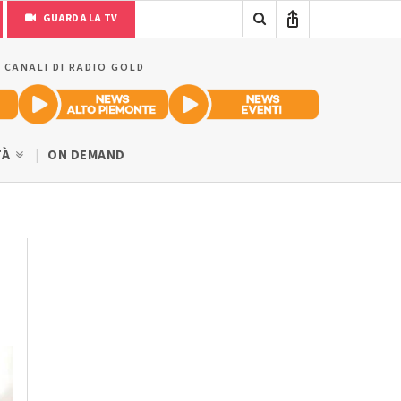
GUARDA LA TV
I CANALI DI RADIO GOLD
TÀ
ON DEMAND