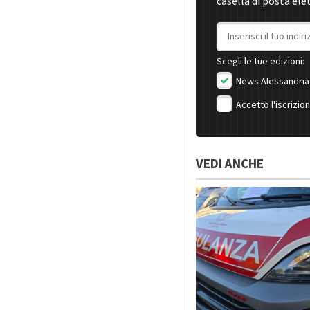
casella di posta ele
Indirizzo email
Scegli le tue edizioni:
News Alessandria
Accetto l'iscrizio
VEDI ANCHE