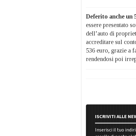
Deferito anche un 5
essere presentato so
dell’auto di propriet
accreditare sul con
536 euro, grazie a f
rendendosi poi irrep
ISCRIVITI ALLE N
Inserisci il tuo indi