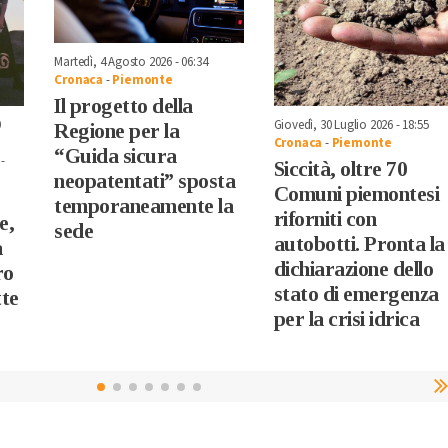
Martedì, 4 Agosto 2026 - 06:34
Cronaca
-
Piemonte
Il progetto della
0
Giovedì, 30 Luglio 2026 - 18:55
Regione per la
Cronaca
-
Piemonte
“Guida sicura
-
Siccità, oltre 70
neopatentati” sposta
Comuni piemontesi
temporaneamente la
riforniti con
e,
sede
autobotti. Pronta la
a
dichiarazione dello
ro
stato di emergenza
tte
per la crisi idrica