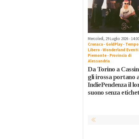
Mercoledì, 29 Luglio 2026 - 14:0
Cronaca
-
GoldPlay
-
Tempo
Libero
-
Wonderland Eventi
Piemonte
-
Provincia di
Alessandria
Da Torino a Cassin
gli irossa portano 
IndiePendenza il lo
suono senza etiche