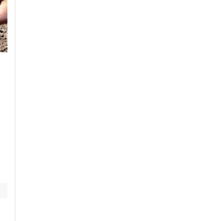
Sabato, 1 Agosto 2026 - 05:30
Sabato, 25 Luglio 2026 - 15:00
Eventi
-
Feste e Sagre
-
Temp
Cronaca
-
Piemonte
-
Provincia
Libero
-
Piemonte
di Alessandria
Fiere e sagre del
Temporali in arrivo:
weekend in Piemonte
allerta gialla oggi su
gli appuntamenti del
Casalese e Val
1° e 2 agosto
Cerrina, domenica
estesa a tutta la
provincia