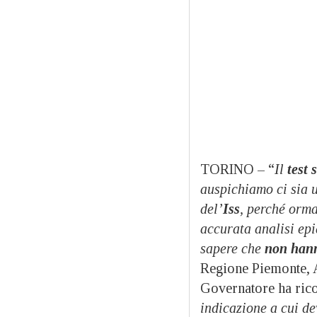
TORINO – “
Il
test 
auspichiamo ci sia 
del’
Iss
, perché orma
accurata analisi ep
sapere che
non hann
Regione Piemonte, A
Governatore ha rico
indicazione a cui d