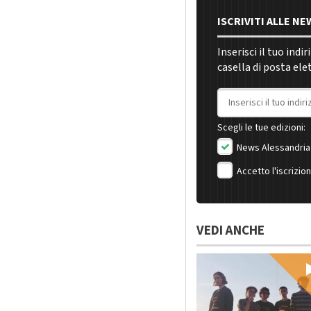
ISCRIVITI ALLE N
Inserisci il tuo indi
casella di posta ele
Indirizzo email
Scegli le tue edizioni:
News Alessandria
Accetto l'iscrizio
VEDI ANCHE