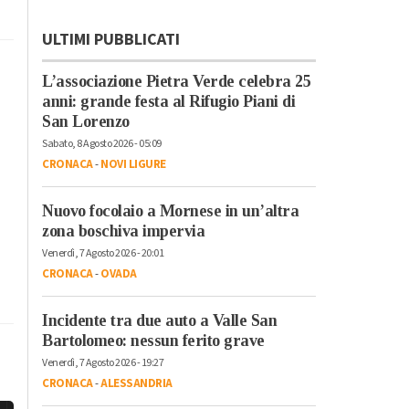
ULTIMI PUBBLICATI
L’associazione Pietra Verde celebra 25
anni: grande festa al Rifugio Piani di
San Lorenzo
Sabato, 8 Agosto 2026 - 05:09
CRONACA
-
NOVI LIGURE
Nuovo focolaio a Mornese in un’altra
zona boschiva impervia
Venerdì, 7 Agosto 2026 - 20:01
CRONACA
-
OVADA
Incidente tra due auto a Valle San
Bartolomeo: nessun ferito grave
Venerdì, 7 Agosto 2026 - 19:27
CRONACA
-
ALESSANDRIA