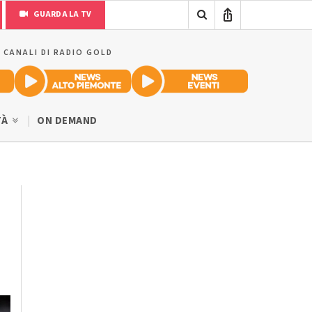
GUARDA LA TV
I CANALI DI RADIO GOLD
TÀ
ON DEMAND