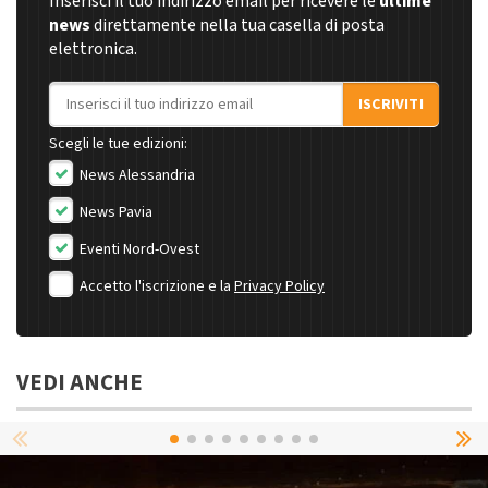
Inserisci il tuo indirizzo email per ricevere le
ultime
news
direttamente nella tua casella di posta
elettronica.
Indirizzo email
ISCRIVITI
Scegli le tue edizioni:
News Alessandria
News Pavia
Eventi Nord-Ovest
Accetto l'iscrizione e la
Privacy Policy
VEDI ANCHE