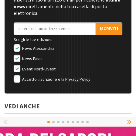
Inserisci il tuo indirizzo email per ricevere le
ultime
news
direttamente nella tua casella di posta
elettronica.
Indirizzo email
ISCRIVITI
Scegli le tue edizioni:
News Alessandria
News Pavia
Eventi Nord-Ovest
Accetto l'iscrizione e la
Privacy Policy
VEDI ANCHE