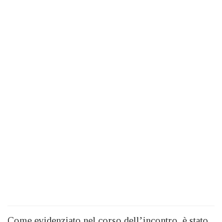
Come evidenziato nel corso dell’incontro, è stato